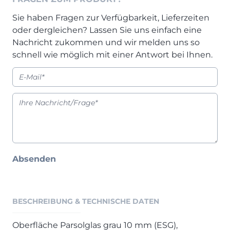
Prisma Journal
Einzelbetten & Futonbetten
Möbelverkäufer (m/w/d)
Sie haben Fragen zur Verfügbarkeit, Lieferzeiten
Folie & Lack
Marketing-Manager (m/w/d)
oder dergleichen? Lassen Sie uns einfach eine
ALLES ANZEIGEN
Küchenfachberater (m/w/d)
Nachricht zukommen und wir melden uns so
schnell wie möglich mit einer Antwort bei Ihnen.
Schreiner/Monteur (m/w/d)
KLEINMÖBEL & DIELE
Kurzbewerbung senden
Einzelmöbel & Schuhschränke
KONTAKT & FORMULARE
Dielenprogramme
Couchtische
Kontakt
Spiegel
Beratungstermin vereinbaren
ALLES ANZEIGEN
Auftragsstatus anfordern
Absenden
Wunsch-Liefertermin
JUGENDZIMMER
BESCHREIBUNG & TECHNISCHE DATEN
PROSPEKTE & KATALOGE
Henders & Hazel Katalog
Oberfläche Parsolglas grau 10 mm (ESG),