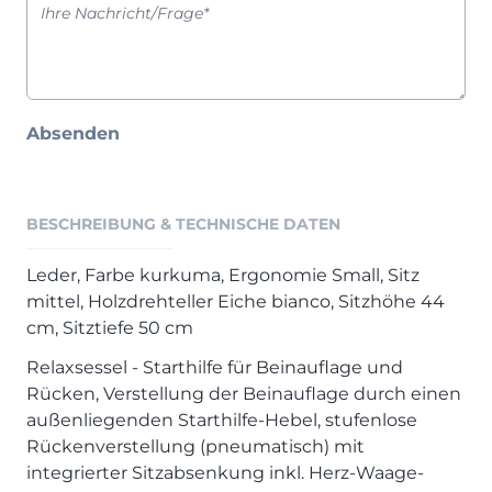
Henders & Hazel Prospekt
XOOON Lookbook
XOOON Prospekt
Casada - Wohnträume erfüllen
Absenden
SALE
Wohnzimmer
BESCHREIBUNG & TECHNISCHE DATEN
Schlafzimmer
Esszimmer
Leder, Farbe kurkuma, Ergonomie Small, Sitz
mittel, Holzdrehteller Eiche bianco, Sitzhöhe 44
cm, Sitztiefe 50 cm
Relaxsessel - Starthilfe für Beinauflage und
Rücken, Verstellung der Beinauflage durch einen
außenliegenden Starthilfe-Hebel, stufenlose
Rückenverstellung (pneumatisch) mit
integrierter Sitzabsenkung inkl. Herz-Waage-