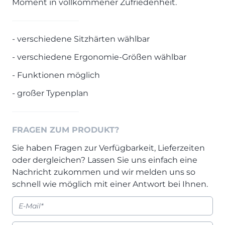
Moment in vollkommener Zufriedenheit.
Prisma Journal
Einzelbetten & Futonbetten
Möbelverkäufer (m/w/d)
Folie & Lack
Marketing-Manager (m/w/d)
- verschiedene Sitzhärten wählbar
ALLES ANZEIGEN
Küchenfachberater (m/w/d)
Schreiner/Monteur (m/w/d)
- verschiedene Ergonomie-Größen wählbar
KLEINMÖBEL & DIELE
Kurzbewerbung senden
- Funktionen möglich
Einzelmöbel & Schuhschränke
- großer Typenplan
KONTAKT & FORMULARE
Dielenprogramme
Couchtische
Kontakt
Spiegel
Beratungstermin vereinbaren
FRAGEN ZUM PRODUKT?
ALLES ANZEIGEN
Auftragsstatus anfordern
Sie haben Fragen zur Verfügbarkeit, Lieferzeiten
Wunsch-Liefertermin
oder dergleichen? Lassen Sie uns einfach eine
JUGENDZIMMER
Nachricht zukommen und wir melden uns so
schnell wie möglich mit einer Antwort bei Ihnen.
PROSPEKTE & KATALOGE
Henders & Hazel Katalog