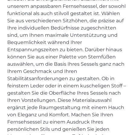
SCHLAFZIMMER
KÜCHEN PROSPEKTE
Bar- & Barhockersysteme
Historie & Philosophie
unserem anpassbaren Fernsehsessel, der sowohl
ALLES ANZEIGEN
Lebensraum Küche
funktional als auch stilvoll gestaltet ist. Wählen
Beimöbel
360° Rundgang
KÜCHENTECHNIK
Sie aus verschiedenen Sitzhöhen, die präzise auf
Prisma Journal
Einzelstühle & Stuhlsysteme
Kunden-Bewertungen
Dunstabzug im Kochfeld
Ihre individuellen Bedürfnisse zugeschnitten
ESSZIMMER
Einzeltische & Tischsysteme
Über uns
Bora - The end of normal
sind, um Ihnen maximale Unterstützung und
KÜCHENTECHNIK
ALLES ANZEIGEN
ALLES ANZEIGEN
Bequemlichkeit während Ihrer
Neff - Mehr Raum für Kreativität
Neff - Mehr Raum für Kreativität
UNSER SERVICE
Entspannungszeiten zu bieten. Darüber hinaus
Siemens - Intelligente Lösungen für dein Zuhause
KÜCHE
SOFA, COUCH & CO.
BORA - The end of normal
können Sie aus einer Palette von Sternfüßen
Aufmaß-Service
Liebherr - hat den Kühlschrank zwar nicht neu erfunden.
auswählen, um die Basis Ihres Sessels ganz nach
ALLE ANZEIGEN
2er Sofas & Funktionssofas
Aber fast.
Entsorgungs-Service
Ihrem Geschmack und Ihren
AKTIONEN
Systemgarnituren Leder
Naber - Für die perfekte Küche
Finanzkauf-Service
Stabilitätsanforderungen zu gestalten. Ob in
Systemgarnituren Stoff
Quooker – Der Wasserhahn, der alles kann
Der neue MDS Prospekt
Montage-Service
feinstem Leder oder in einem kuscheligen Stoff –
Sessel & Hocker
Systemceram - Das Geheimnis langlebiger
25 Küchen zu Sonderkonditionen
Interior Design Service
gestalten Sie die Oberfläche Ihres Sessels nach
Küchenspülen
ALLES ANZEIGEN
Newsletter-Anmeldung
Ihren Vorstellungen. Diese Materialauswahl
Villeroy & Boch - Design trifft auf Funktionalität
ergänzt jede Raumgestaltung mit einem Hauch
SERVICES IM ÜBERBLICK
von Eleganz und Komfort. Machen Sie Ihren
SCHLAFZIMMER
Fernsehsessel zu einem Ausdruck Ihres
PROSPEKTE
JOBS & KARRIERE
Kleiderschränke & Systeme
persönlichen Stils und genießen Sie jeden
Lebensraum Küche
Polsterbetten & Boxspring
Auszubildende (m/w/d) - Kaufleute im Einzelhandel