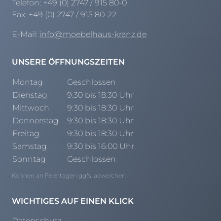
Telefon:
+49 (0) 2747 / 915 80-0
Prisma Journal
Einzelbetten & Futonbetten
Möbelverkäufer (m/w/d)
Fax:
+49 (0) 2747 / 915 80-22
Folie & Lack
Marketing-Manager (m/w/d)
E-Mail:
info@moebelhaus-kranz.de
ALLES ANZEIGEN
Küchenfachberater (m/w/d)
Schreiner/Monteur (m/w/d)
UNSERE ÖFFNUNGSZEITEN
KLEINMÖBEL & DIELE
Kurzbewerbung senden
Montag
Geschlossen
Einzelmöbel & Schuhschränke
Dienstag
9:30 bis 18:30 Uhr
KONTAKT & FORMULARE
Dielenprogramme
Mittwoch
9:30 bis 18:30 Uhr
Couchtische
Kontakt
Donnerstag
9:30 bis 18:30 Uhr
Spiegel
Beratungstermin vereinbaren
Freitag
9:30 bis 18:30 Uhr
ALLES ANZEIGEN
Auftragsstatus anfordern
Samstag
9:30 bis 16:00 Uhr
Wunsch-Liefertermin
Sonntag
Geschlossen
JUGENDZIMMER
Können an Feiertagen ggfs. abweichen
PROSPEKTE & KATALOGE
WICHTIGES AUF EINEN KLICK
Henders & Hazel Katalog
Datenschutz