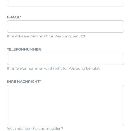
Prisma Journal
Einzelbetten & Futonbetten
Möbelverkäufer (m/w/d)
Folie & Lack
Marketing-Manager (m/w/d)
E-MAIL
*
ALLES ANZEIGEN
Küchenfachberater (m/w/d)
Schreiner/Monteur (m/w/d)
Ihre Adresse wird nicht für Werbung benutzt
KLEINMÖBEL & DIELE
Kurzbewerbung senden
Einzelmöbel & Schuhschränke
TELEFONNUMMER
KONTAKT & FORMULARE
Dielenprogramme
Couchtische
Kontakt
Ihre Telefonnummer wird nicht für Werbung benutzt
Spiegel
Beratungstermin vereinbaren
IHRE NACHRICHT
*
ALLES ANZEIGEN
Auftragsstatus anfordern
Wunsch-Liefertermin
JUGENDZIMMER
PROSPEKTE & KATALOGE
Henders & Hazel Katalog
Was möchten Sie uns mitteilen?