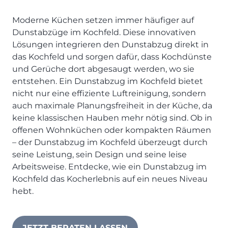
SCHLAFZIMMER
KÜCHEN PROSPEKTE
Bar- & Barhockersysteme
Historie & Philosophie
ALLES ANZEIGEN
Moderne Küchen setzen immer häufiger auf
Lebensraum Küche
Beimöbel
360° Rundgang
KÜCHENTECHNIK
Dunstabzüge im Kochfeld. Diese innovativen
Prisma Journal
Einzelstühle & Stuhlsysteme
Kunden-Bewertungen
Dunstabzug im Kochfeld
Lösungen integrieren den Dunstabzug direkt in
ESSZIMMER
Einzeltische & Tischsysteme
Über uns
das Kochfeld und sorgen dafür, dass Kochdünste
Bora - The end of normal
KÜCHENTECHNIK
ALLES ANZEIGEN
ALLES ANZEIGEN
und Gerüche dort abgesaugt werden, wo sie
Neff - Mehr Raum für Kreativität
Neff - Mehr Raum für Kreativität
UNSER SERVICE
entstehen. Ein Dunstabzug im Kochfeld bietet
Siemens - Intelligente Lösungen für dein Zuhause
KÜCHE
nicht nur eine effiziente Luftreinigung, sondern
SOFA, COUCH & CO.
BORA - The end of normal
Aufmaß-Service
Liebherr - hat den Kühlschrank zwar nicht neu erfunden.
auch maximale Planungsfreiheit in der Küche, da
ALLE ANZEIGEN
2er Sofas & Funktionssofas
Aber fast.
Entsorgungs-Service
keine klassischen Hauben mehr nötig sind. Ob in
AKTIONEN
Systemgarnituren Leder
Naber - Für die perfekte Küche
Finanzkauf-Service
offenen Wohnküchen oder kompakten Räumen
Systemgarnituren Stoff
Quooker – Der Wasserhahn, der alles kann
Der neue MDS Prospekt
Montage-Service
– der Dunstabzug im Kochfeld überzeugt durch
Sessel & Hocker
Systemceram - Das Geheimnis langlebiger
25 Küchen zu Sonderkonditionen
Interior Design Service
seine Leistung, sein Design und seine leise
Küchenspülen
Arbeitsweise. Entdecke, wie ein Dunstabzug im
ALLES ANZEIGEN
Newsletter-Anmeldung
Villeroy & Boch - Design trifft auf Funktionalität
Kochfeld das Kocherlebnis auf ein neues Niveau
SERVICES IM ÜBERBLICK
hebt.
SCHLAFZIMMER
PROSPEKTE
JOBS & KARRIERE
Kleiderschränke & Systeme
Lebensraum Küche
Polsterbetten & Boxspring
Auszubildende (m/w/d) - Kaufleute im Einzelhandel
JETZT BERATEN LASSEN