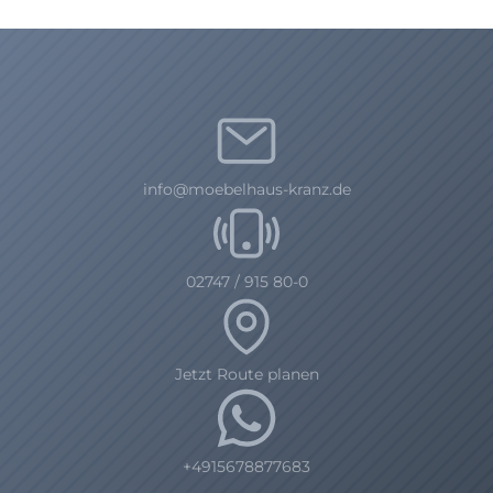
info@moebelhaus-kranz.de
02747 / 915 80-0
Jetzt Route planen
+4915678877683