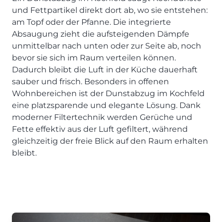
Henders & Hazel Prospekt
und Fettpartikel direkt dort ab, wo sie entstehen:
XOOON Lookbook
am Topf oder der Pfanne. Die integrierte
XOOON Prospekt
Absaugung zieht die aufsteigenden Dämpfe
unmittelbar nach unten oder zur Seite ab, noch
Casada - Wohnträume erfüllen
bevor sie sich im Raum verteilen können.
Dadurch bleibt die Luft in der Küche dauerhaft
SALE
sauber und frisch. Besonders in offenen
Wohnzimmer
Wohnbereichen ist der Dunstabzug im Kochfeld
Schlafzimmer
eine platzsparende und elegante Lösung. Dank
moderner Filtertechnik werden Gerüche und
Esszimmer
Fette effektiv aus der Luft gefiltert, während
gleichzeitig der freie Blick auf den Raum erhalten
bleibt.