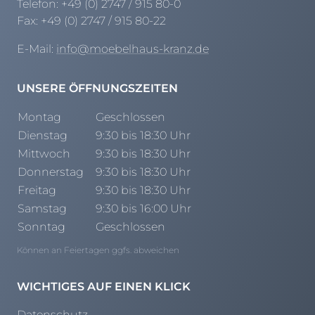
Telefon:
+49 (0) 2747 / 915 80-0
Prisma Journal
Einzelbetten & Futonbetten
Möbelverkäufer (m/w/d)
Fax:
+49 (0) 2747 / 915 80-22
Folie & Lack
Marketing-Manager (m/w/d)
E-Mail:
info@moebelhaus-kranz.de
ALLES ANZEIGEN
Küchenfachberater (m/w/d)
Schreiner/Monteur (m/w/d)
UNSERE ÖFFNUNGSZEITEN
KLEINMÖBEL & DIELE
Kurzbewerbung senden
Montag
Geschlossen
Einzelmöbel & Schuhschränke
Dienstag
9:30 bis 18:30 Uhr
KONTAKT & FORMULARE
Dielenprogramme
Mittwoch
9:30 bis 18:30 Uhr
Couchtische
Kontakt
Donnerstag
9:30 bis 18:30 Uhr
Spiegel
Beratungstermin vereinbaren
Freitag
9:30 bis 18:30 Uhr
ALLES ANZEIGEN
Auftragsstatus anfordern
Samstag
9:30 bis 16:00 Uhr
Wunsch-Liefertermin
Sonntag
Geschlossen
JUGENDZIMMER
Können an Feiertagen ggfs. abweichen
PROSPEKTE & KATALOGE
WICHTIGES AUF EINEN KLICK
Henders & Hazel Katalog
Datenschutz