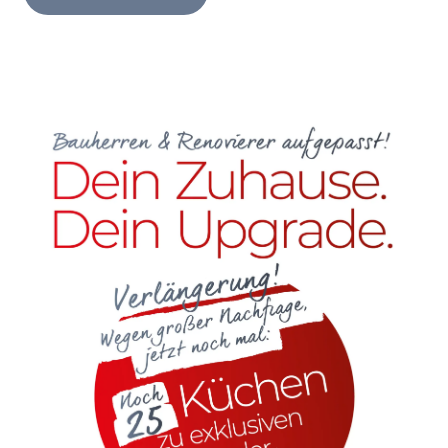
Henders & Hazel Prospekt
XOOON Lookbook
XOOON Prospekt
Casada - Wohnträume erfüllen
SALE
Wohnzimmer
Schlafzimmer
Esszimmer