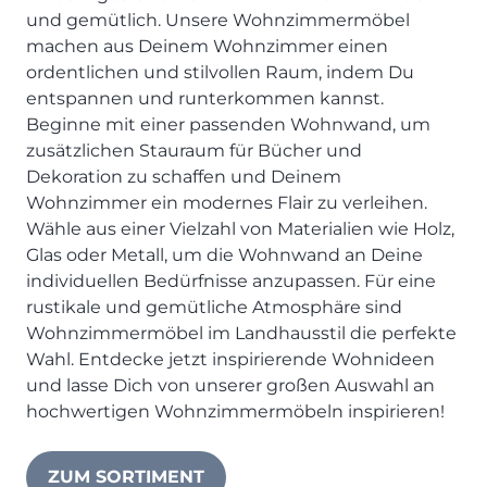
und gemütlich. Unsere Wohnzimmermöbel
Prisma Journal
Einzelbetten & Futonbetten
Möbelverkäufer (m/w/d)
machen aus Deinem Wohnzimmer einen
Folie & Lack
Marketing-Manager (m/w/d)
ordentlichen und stilvollen Raum, indem Du
ALLES ANZEIGEN
Küchenfachberater (m/w/d)
entspannen und runterkommen kannst.
Schreiner/Monteur (m/w/d)
Beginne mit einer passenden Wohnwand, um
zusätzlichen Stauraum für Bücher und
KLEINMÖBEL & DIELE
Kurzbewerbung senden
Dekoration zu schaffen und Deinem
Einzelmöbel & Schuhschränke
Wohnzimmer ein modernes Flair zu verleihen.
KONTAKT & FORMULARE
Dielenprogramme
Wähle aus einer Vielzahl von Materialien wie Holz,
Couchtische
Kontakt
Glas oder Metall, um die Wohnwand an Deine
Spiegel
Beratungstermin vereinbaren
individuellen Bedürfnisse anzupassen. Für eine
rustikale und gemütliche Atmosphäre sind
ALLES ANZEIGEN
Auftragsstatus anfordern
Wohnzimmermöbel im Landhausstil die perfekte
Wunsch-Liefertermin
Wahl. Entdecke jetzt inspirierende Wohnideen
JUGENDZIMMER
und lasse Dich von unserer großen Auswahl an
hochwertigen Wohnzimmermöbeln inspirieren!
PROSPEKTE & KATALOGE
Henders & Hazel Katalog
ZUM SORTIMENT