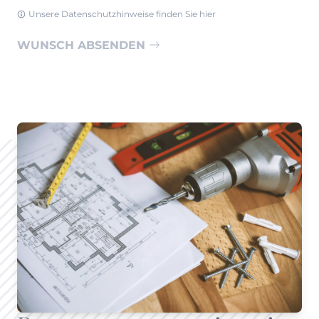
Henders & Hazel Prospekt
Unsere Datenschutzhinweise finden Sie hier
XOOON Lookbook
WUNSCH ABSENDEN
XOOON Prospekt
Casada - Wohnträume erfüllen
SALE
Wohnzimmer
Schlafzimmer
Esszimmer