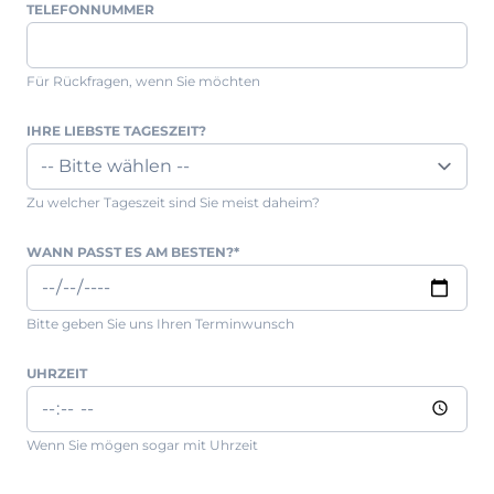
TELEFONNUMMER
Prisma Journal
Einzelbetten & Futonbetten
Möbelverkäufer (m/w/d)
Folie & Lack
Marketing-Manager (m/w/d)
Für Rückfragen, wenn Sie möchten
ALLES ANZEIGEN
Küchenfachberater (m/w/d)
Schreiner/Monteur (m/w/d)
IHRE LIEBSTE TAGESZEIT?
KLEINMÖBEL & DIELE
Kurzbewerbung senden
Einzelmöbel & Schuhschränke
Zu welcher Tageszeit sind Sie meist daheim?
KONTAKT & FORMULARE
Dielenprogramme
Couchtische
Kontakt
WANN PASST ES AM BESTEN?
*
Spiegel
Beratungstermin vereinbaren
ALLES ANZEIGEN
Auftragsstatus anfordern
Bitte geben Sie uns Ihren Terminwunsch
Wunsch-Liefertermin
JUGENDZIMMER
UHRZEIT
PROSPEKTE & KATALOGE
Wenn Sie mögen sogar mit Uhrzeit
Henders & Hazel Katalog