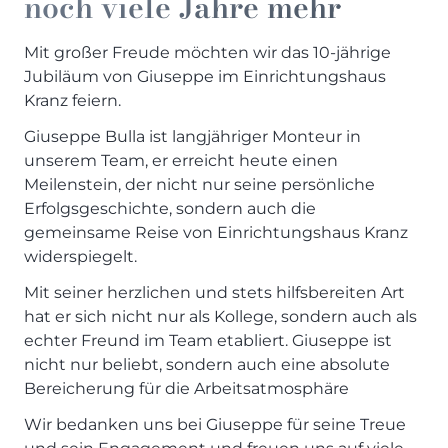
noch viele Jahre mehr
Prisma Journal
Einzelbetten & Futonbetten
Möbelverkäufer (m/w/d)
Mit großer Freude möchten wir das 10-jährige
Folie & Lack
Marketing-Manager (m/w/d)
Jubiläum von Giuseppe im Einrichtungshaus
ALLES ANZEIGEN
Küchenfachberater (m/w/d)
Kranz feiern.
Schreiner/Monteur (m/w/d)
Giuseppe Bulla ist langjähriger Monteur in
KLEINMÖBEL & DIELE
Kurzbewerbung senden
unserem Team, er erreicht heute einen
Einzelmöbel & Schuhschränke
Meilenstein, der nicht nur seine persönliche
KONTAKT & FORMULARE
Dielenprogramme
Erfolgsgeschichte, sondern auch die
Couchtische
Kontakt
gemeinsame Reise von Einrichtungshaus Kranz
Spiegel
Beratungstermin vereinbaren
widerspiegelt.
ALLES ANZEIGEN
Auftragsstatus anfordern
Mit seiner herzlichen und stets hilfsbereiten Art
Wunsch-Liefertermin
hat er sich nicht nur als Kollege, sondern auch als
JUGENDZIMMER
echter Freund im Team etabliert. Giuseppe ist
nicht nur beliebt, sondern auch eine absolute
Bereicherung für die Arbeitsatmosphäre
PROSPEKTE & KATALOGE
Wir bedanken uns bei Giuseppe für seine Treue
Henders & Hazel Katalog