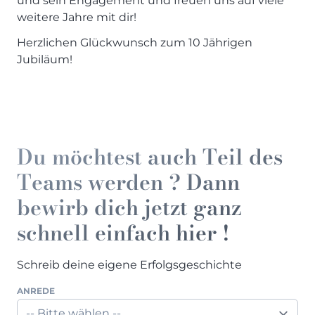
und sein Engagement und freuen uns auf viele
Henders & Hazel Prospekt
weitere Jahre mit dir!
XOOON Lookbook
Herzlichen Glückwunsch zum 10 Jährigen
XOOON Prospekt
Jubiläum!
Casada - Wohnträume erfüllen
SALE
Wohnzimmer
Du möchtest auch Teil des
Schlafzimmer
Esszimmer
Teams werden ? Dann
bewirb dich jetzt ganz
schnell einfach hier !
Schreib deine eigene Erfolgsgeschichte
ANREDE