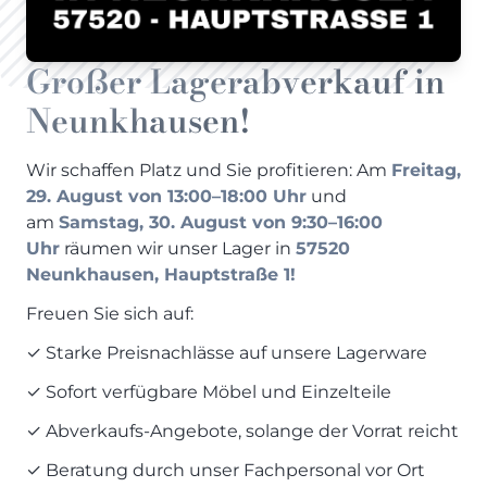
Prisma Journal
Einzelbetten & Futonbetten
Möbelverkäufer (m/w/d)
Folie & Lack
Marketing-Manager (m/w/d)
Großer Lagerabverkauf in
ALLES ANZEIGEN
Küchenfachberater (m/w/d)
Neunkhausen!
Schreiner/Monteur (m/w/d)
KLEINMÖBEL & DIELE
Kurzbewerbung senden
Wir schaffen Platz und Sie profitieren: Am
Freitag,
Einzelmöbel & Schuhschränke
29. August von 13:00–18:00 Uhr
und
KONTAKT & FORMULARE
Dielenprogramme
am
Samstag, 30. August von 9:30–16:00
Couchtische
Kontakt
Uhr
räumen wir unser Lager in
57520
Neunkhausen, Hauptstraße 1!
Spiegel
Beratungstermin vereinbaren
ALLES ANZEIGEN
Auftragsstatus anfordern
Freuen Sie sich auf:
Wunsch-Liefertermin
✓ Starke Preisnachlässe auf unsere Lagerware
JUGENDZIMMER
✓ Sofort verfügbare Möbel und Einzelteile
✓ Abverkaufs-Angebote, solange der Vorrat reicht
PROSPEKTE & KATALOGE
Henders & Hazel Katalog
✓ Beratung durch unser Fachpersonal vor Ort