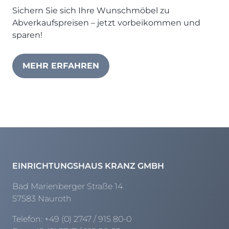
Henders & Hazel Prospekt
Sichern Sie sich Ihre Wunschmöbel zu
XOOON Lookbook
Abverkaufspreisen – jetzt vorbeikommen und
XOOON Prospekt
sparen!
Casada - Wohnträume erfüllen
MEHR ERFAHREN
SALE
Wohnzimmer
Schlafzimmer
Esszimmer
EINRICHTUNGSHAUS KRANZ GMBH
Bad Marienberger Straße 14
57583 Nauroth
Telefon:
+49 (0) 2747 / 915 80-0