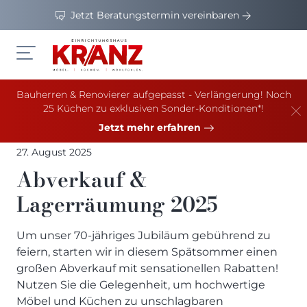
Jetzt Beratungstermin vereinbaren
Bauherren & Renovierer aufgepasst - Verlängerung! Noch
Möbel
25 Küchen zu exklusiven Sonder-Konditionen*!
Jetzt mehr erfahren
Küchen
WOHNZIMMER
27. August 2025
Werbung
Beimöbel
KÜCHEN
Abverkauf &
Folie & Lack
News & Trends
Hightech-Küchen
Lagerräumung 2025
MÖBEL PROSPEKTE
Furniert
Design-Küchen
Sale
Wohnbuch: Mein neues Zuhause
Teilmassiv
Familien-Küchen
Um unser 70-jähriges Jubiläum gebührend zu
Henders & Hazel Katalog
Massiv
Service
Best-Ager-Küchen
WOHNZIMMER
feiern, starten wir in diesem Spätsommer einen
XOOON Lookbook
ALLES ANZEIGEN
Jetzt Traumküche planen
Interior Design
großen Abverkauf mit sensationellen Rabatten!
ALLES ANZEIGEN
XOOON Prospekt
ÜBER UNS
Nutzen Sie die Gelegenheit, um hochwertige
Kücheninseln mit Sitzgelegenheit
ESSZIMMER
Unser Team
Möbel und Küchen zu unschlagbaren
Prisma Küchen - WILLKOMMEN IM LEBEN