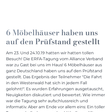
SCHLAFZIMMER
KÜCHEN PROSPEKTE
Bar- & Barhockersysteme
Historie & Philosophie
ALLES ANZEIGEN
Lebensraum Küche
Beimöbel
360° Rundgang
KÜCHENTECHNIK
Prisma Journal
Einzelstühle & Stuhlsysteme
Kunden-Bewertungen
Dunstabzug im Kochfeld
ESSZIMMER
Einzeltische & Tischsysteme
Über uns
Bora - The end of normal
6 Möbelhäuser haben uns
KÜCHENTECHNIK
ALLES ANZEIGEN
ALLES ANZEIGEN
Neff - Mehr Raum für Kreativität
auf den Prüfstand gestellt
Neff - Mehr Raum für Kreativität
UNSER SERVICE
Siemens - Intelligente Lösungen für dein Zuhause
KÜCHE
SOFA, COUCH & CO.
BORA - The end of normal
Aufmaß-Service
Liebherr - hat den Kühlschrank zwar nicht neu erfunden.
Am 23. Und 24.10.19 hatten wir hatten tollen
ALLE ANZEIGEN
2er Sofas & Funktionssofas
Aber fast.
Entsorgungs-Service
Besuch! Die ERFA-Tagung vom Alliance Verband
AKTIONEN
Systemgarnituren Leder
Naber - Für die perfekte Küche
Finanzkauf-Service
war zu Gast bei uns im Haus! 6 Möbelhäuser aus
Systemgarnituren Stoff
Quooker – Der Wasserhahn, der alles kann
Der neue MDS Prospekt
Montage-Service
ganz Deutschland haben uns auf den Prüfstand
Sessel & Hocker
Systemceram - Das Geheimnis langlebiger
25 Küchen zu Sonderkonditionen
Interior Design Service
gestellt. Das Ergebnis der Teilnehmer "Die Fahrt
Küchenspülen
ALLES ANZEIGEN
Newsletter-Anmeldung
in den Westerwald hat sich in jedem Fall
Villeroy & Boch - Design trifft auf Funktionalität
gelohnt!". Es wurden Erfahrungen ausgetauscht,
SERVICES IM ÜBERBLICK
Neuigkeiten diskutiert und bewertet. Wie immer
SCHLAFZIMMER
war die Tagung sehr aufschlussreich und
PROSPEKTE
JOBS & KARRIERE
Kleiderschränke & Systeme
informativ. Aber am Ende vor allem eins: Ein toller
Lebensraum Küche
Polsterbetten & Boxspring
Auszubildende (m/w/d) - Kaufleute im Einzelhandel