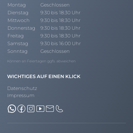
Henders & Hazel Prospekt
Montag
Geschlossen
XOOON Lookbook
Dienstag
9:30 bis 18:30 Uhr
XOOON Prospekt
Mittwoch
9:30 bis 18:30 Uhr
Casada - Wohnträume erfüllen
Donnerstag
9:30 bis 18:30 Uhr
Freitag
9:30 bis 18:30 Uhr
Samstag
9:30 bis 16:00 Uhr
SALE
Sonntag
Geschlossen
Wohnzimmer
Können an Feiertagen ggfs. abweichen
Schlafzimmer
Esszimmer
WICHTIGES AUF EINEN KLICK
Datenschutz
Impressum