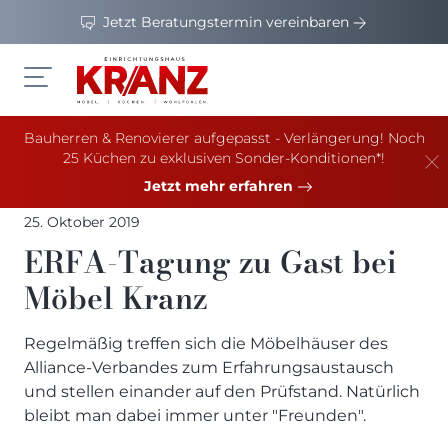
Jetzt Beratungstermin vereinbaren
Bauherren & Renovierer aufgepasst - Verlängerung! Noch
Möbel
25 Küchen zu exklusiven Sonder-Konditionen*!
Jetzt mehr erfahren
Küchen
WOHNZIMMER
25. Oktober 2019
Werbung
Beimöbel
KÜCHEN
ERFA-Tagung zu Gast bei
Folie & Lack
News & Trends
Hightech-Küchen
Möbel Kranz
MÖBEL PROSPEKTE
Furniert
Design-Küchen
Sale
Wohnbuch: Mein neues Zuhause
Teilmassiv
Familien-Küchen
Regelmäßig treffen sich die Möbelhäuser des
Henders & Hazel Katalog
Massiv
Service
Best-Ager-Küchen
WOHNZIMMER
Alliance-Verbandes zum Erfahrungsaustausch
XOOON Lookbook
ALLES ANZEIGEN
Jetzt Traumküche planen
Interior Design
und stellen einander auf den Prüfstand. Natürlich
ALLES ANZEIGEN
XOOON Prospekt
ÜBER UNS
bleibt man dabei immer unter "Freunden".
Kücheninseln mit Sitzgelegenheit
ESSZIMMER
Unser Team
Prisma Küchen - WILLKOMMEN IM LEBEN