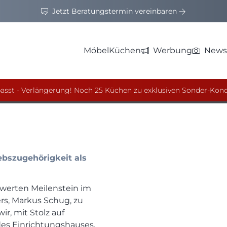
Jetzt Beratungstermin vereinbaren
Möbel
Küchen
Werbung
News
Kranz
asst - Verlängerung! Noch 25 Küchen zu exklusiven Sonder-Kond
ebszugehörigkeit als
werten Meilenstein im
rs, Markus Schug, zu
ir, mit Stolz auf
es Einrichtungshauses,