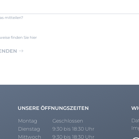
s mitteilen?
eise finden Sie hier
ENDEN
UNSERE ÖFFNUNGSZEITEN
WI
Da
Montag
Geschlossen
Im
Dienstag
9:30 bis 18:30 Uhr
Mittwoch
9:30 bis 18:30 Uhr