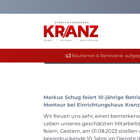
2. August 2023
Ein Jahrzehnt bei 
Bauherren & Renovierer aufgep
Markus Schug feiert 10-jährige Betri
Monteur bei Einrichtungshaus Kranz
Wir freuen uns sehr, einen bemerkens
Leben unseres geschätzten Mitarbeite
feiern. Gestern, am 01.08.2023 stießen w
beeindruckende 10 Jahre im Dienste d