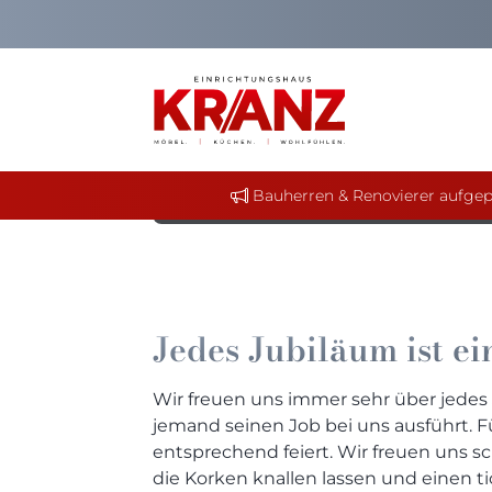
29. Oktober 2020
Jubiläum Ellen Sc
Seit 30 Jahren begleitet Ellen S
herzlich bei ihr für ihren Einsatz 
werden !
Bauherren & Renovierer aufgep
Jedes Jubiläum ist e
Wir freuen uns immer sehr über jedes 
jemand seinen Job bei uns ausführt. F
entsprechend feiert. Wir freuen uns s
die Korken knallen lassen und einen ti