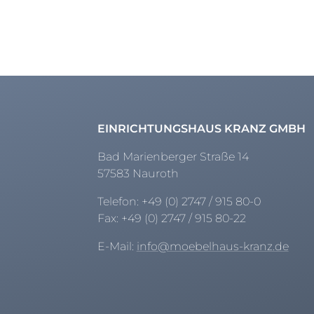
EINRICHTUNGSHAUS KRANZ GMBH
Bad Marienberger Straße 14
57583 Nauroth
Telefon:
+49 (0) 2747 / 915 80-0
Fax:
+49 (0) 2747 / 915 80-22
E-Mail:
info@moebelhaus-kranz.de