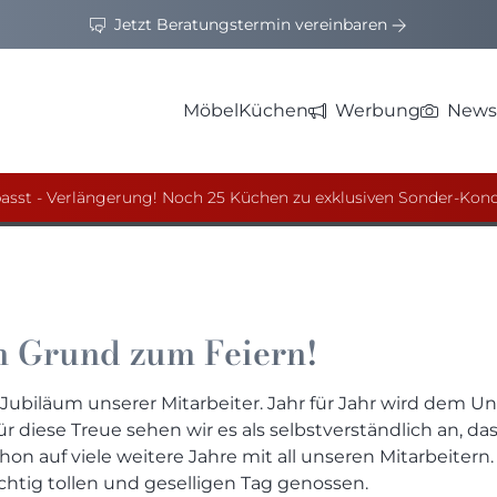
Jetzt Beratungstermin vereinbaren
hmidt
Möbel
Küchen
Werbung
News
chmidt nun schon unsere Firma. Wir möchten uns ganz
bedanken. Wir hoffen, dass noch viele weitere Jahre folge
asst - Verlängerung! Noch 25 Küchen zu exklusiven Sonder-Kond
in Grund zum Feiern!
Jubiläum unserer Mitarbeiter. Jahr für Jahr wird dem 
ür diese Treue sehen wir es als selbstverständlich an, 
chon auf viele weitere Jahre mit all unseren Mitarbeit
chtig tollen und geselligen Tag genossen.