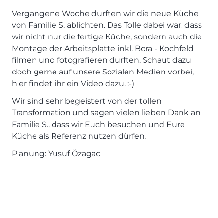
SCHLAFZIMMER
KÜCHEN PROSPEKTE
Bar- & Barhockersysteme
Historie & Philosophie
Vergangene Woche durften wir die neue Küche
ALLES ANZEIGEN
Lebensraum Küche
Beimöbel
360° Rundgang
von Familie S. ablichten. Das Tolle dabei war, dass
KÜCHENTECHNIK
Prisma Journal
Einzelstühle & Stuhlsysteme
Kunden-Bewertungen
wir nicht nur die fertige Küche, sondern auch die
Dunstabzug im Kochfeld
ESSZIMMER
Montage der Arbeitsplatte inkl. Bora - Kochfeld
Einzeltische & Tischsysteme
Über uns
Bora - The end of normal
filmen und fotografieren durften. Schaut dazu
KÜCHENTECHNIK
ALLES ANZEIGEN
ALLES ANZEIGEN
Neff - Mehr Raum für Kreativität
doch gerne auf unsere Sozialen Medien vorbei,
Neff - Mehr Raum für Kreativität
UNSER SERVICE
Siemens - Intelligente Lösungen für dein Zuhause
hier findet ihr ein Video dazu. :-)
KÜCHE
SOFA, COUCH & CO.
BORA - The end of normal
Aufmaß-Service
Liebherr - hat den Kühlschrank zwar nicht neu erfunden.
Wir sind sehr begeistert von der tollen
ALLE ANZEIGEN
2er Sofas & Funktionssofas
Aber fast.
Entsorgungs-Service
Transformation und sagen vielen lieben Dank an
AKTIONEN
Systemgarnituren Leder
Naber - Für die perfekte Küche
Finanzkauf-Service
Familie S., dass wir Euch besuchen und Eure
Systemgarnituren Stoff
Quooker – Der Wasserhahn, der alles kann
Der neue MDS Prospekt
Montage-Service
Küche als Referenz nutzen dürfen.
Sessel & Hocker
Systemceram - Das Geheimnis langlebiger
25 Küchen zu Sonderkonditionen
Interior Design Service
Planung: Yusuf Özagac
Küchenspülen
ALLES ANZEIGEN
Newsletter-Anmeldung
Villeroy & Boch - Design trifft auf Funktionalität
SERVICES IM ÜBERBLICK
SCHLAFZIMMER
PROSPEKTE
JOBS & KARRIERE
Kleiderschränke & Systeme
Lebensraum Küche
Polsterbetten & Boxspring
Auszubildende (m/w/d) - Kaufleute im Einzelhandel