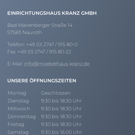
Henders & Hazel Prospekt
XOOON Lookbook
EINRICHTUNGSHAUS KRANZ GMBH
XOOON Prospekt
Bad Marienberger Straße 14
Casada - Wohnträume erfüllen
57583 Nauroth
Telefon:
+49 (0) 2747 / 915 80-0
SALE
Fax:
+49 (0) 2747 / 915 80-22
Wohnzimmer
Schlafzimmer
E-Mail:
info@moebelhaus-kranz.de
Esszimmer
UNSERE ÖFFNUNGSZEITEN
Montag
Geschlossen
Dienstag
9:30 bis 18:30 Uhr
Mittwoch
9:30 bis 18:30 Uhr
Donnerstag
9:30 bis 18:30 Uhr
Freitag
9:30 bis 18:30 Uhr
Samstag
9:30 bis 16:00 Uhr