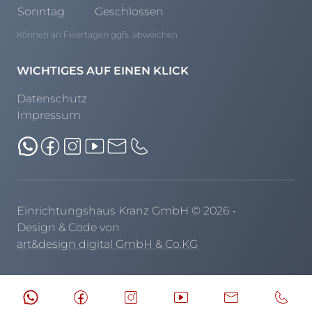
Sonntag
Geschlossen
Können an Feiertagen ggfs. abweichen
WICHTIGES AUF EINEN KLICK
Datenschutz
Impressum
Einrichtungshaus Kranz GmbH
©
2026
•
Design & Code von
art&design digital GmbH & Co.KG