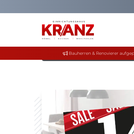
19. September 2023
Stauben Sie jetzt 
Wir brauchen schnellstens Platz f
Markenmöbel in unserer Ausstellung
mehr...
Bauherren & Renovierer aufgep