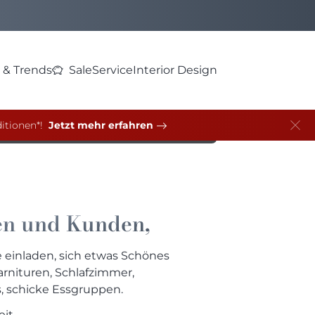
 & Trends
Sale
Service
Interior Design
itionen*!
Jetzt mehr erfahren
en und Kunden,
e einladen, sich etwas Schönes
arnituren, Schlafzimmer,
s, schicke Essgruppen.
it.