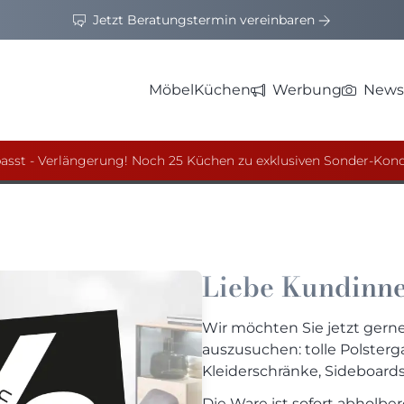
Jetzt Beratungstermin vereinbaren
Möbel zum halben Preis ab!
Möbel
Küchen
Werbung
News
ür die neuen Kollektionen und haben viele hochwertige
 drastisch reduziert, bis zum 1/2 Preis, teilweise auch
asst - Verlängerung! Noch 25 Küchen zu exklusiven Sonder-Kond
Liebe Kundinn
Wir möchten Sie jetzt gern
auszusuchen: tolle Polsterg
Kleiderschränke, Sideboard
Die Ware ist sofort abholbere