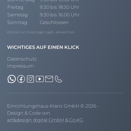
Henders & Hazel Prospekt
Freitag
9:30 bis 18:30 Uhr
XOOON Lookbook
Samstag
9:30 bis 16:00 Uhr
XOOON Prospekt
Sonntag
Geschlossen
Casada - Wohnträume erfüllen
Können an Feiertagen ggfs. abweichen
SALE
WICHTIGES AUF EINEN KLICK
Wohnzimmer
Datenschutz
Schlafzimmer
Impressum
Esszimmer
Einrichtungshaus Kranz GmbH
©
2026
•
Design & Code von
art&design digital GmbH & Co.KG