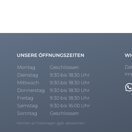
UNSERE ÖFFNUNGSZEITEN
WI
Da
Montag
Geschlossen
Im
Dienstag
9:30 bis 18:30 Uhr
Mittwoch
9:30 bis 18:30 Uhr
Donnerstag
9:30 bis 18:30 Uhr
Freitag
9:30 bis 18:30 Uhr
Samstag
9:30 bis 16:00 Uhr
Sonntag
Geschlossen
Können an Feiertagen ggfs. abweichen