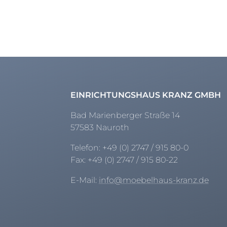
EINRICHTUNGSHAUS KRANZ GMBH
Bad Marienberger Straße 14
57583 Nauroth
Telefon:
+49 (0) 2747 / 915 80-0
Fax:
+49 (0) 2747 / 915 80-22
E-Mail:
info@moebelhaus-kranz.de