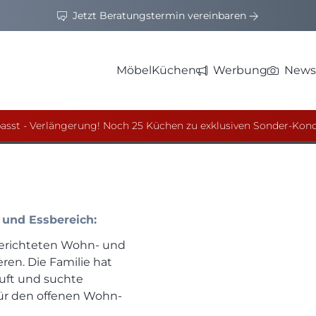
Jetzt Beratungstermin vereinbaren
Möbel
Küchen
Werbung
News
u, Beige & Marmor
asst - Verlängerung! Noch 25 Küchen zu exklusiven Sonder-Kond
und Essbereich:
gerichteten Wohn- und
eren. Die Familie hat
uft und suchte
für den offenen Wohn-