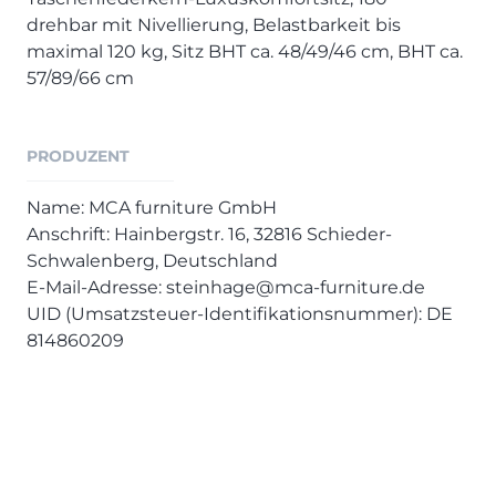
Henders & Hazel Prospekt
drehbar mit Nivellierung, Belastbarkeit bis
XOOON Lookbook
maximal 120 kg, Sitz BHT ca. 48/49/46 cm, BHT ca.
XOOON Prospekt
57/89/66 cm
Casada - Wohnträume erfüllen
PRODUZENT
SALE
Wohnzimmer
Name: MCA furniture GmbH
Schlafzimmer
Anschrift: Hainbergstr. 16, 32816 Schieder-
Schwalenberg, Deutschland
Esszimmer
E-Mail-Adresse: steinhage@mca-furniture.de
UID (Umsatzsteuer-Identifikationsnummer): DE
814860209