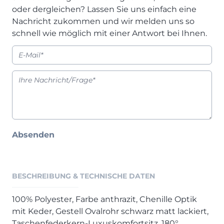
Prisma Journal
oder dergleichen? Lassen Sie uns einfach eine
Einzelbetten & Futonbetten
Möbelverkäufer (m/w/d)
Nachricht zukommen und wir melden uns so
Folie & Lack
Marketing-Manager (m/w/d)
schnell wie möglich mit einer Antwort bei Ihnen.
ALLES ANZEIGEN
Küchenfachberater (m/w/d)
Schreiner/Monteur (m/w/d)
KLEINMÖBEL & DIELE
Kurzbewerbung senden
Einzelmöbel & Schuhschränke
KONTAKT & FORMULARE
Dielenprogramme
Couchtische
Kontakt
Spiegel
Beratungstermin vereinbaren
Absenden
ALLES ANZEIGEN
Auftragsstatus anfordern
Wunsch-Liefertermin
JUGENDZIMMER
BESCHREIBUNG & TECHNISCHE DATEN
PROSPEKTE & KATALOGE
100% Polyester, Farbe anthrazit, Chenille Optik
mit Keder, Gestell Ovalrohr schwarz matt lackiert,
Henders & Hazel Katalog
Taschenfederkern-Luxuskomfortsitz, 180°