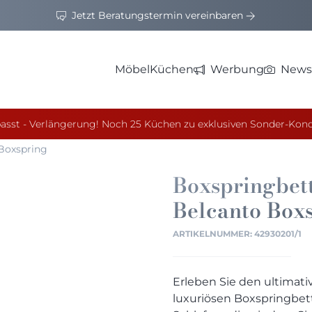
Jetzt Beratungstermin vereinbaren
Möbel
Küchen
Werbung
News
asst - Verlängerung! Noch 25 Küchen zu exklusiven Sonder-Kond
 Boxspring
Boxspringbet
Belcanto Box
ARTIKELNUMMER:
42930201/1
Erleben Sie den ultimat
luxuriösen Boxspringbett