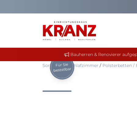
Bauherren & Renovierer aufgep
Für Sie
Sortiment
/
Schlafzimmer
/
Polsterbetten /
bestellbar