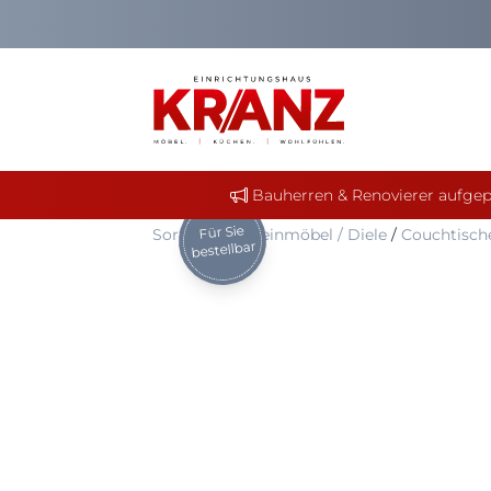
Bauherren & Renovierer aufgep
Für Sie
Sortiment
/
Kleinmöbel / Diele
/
Couchtisch
bestellbar