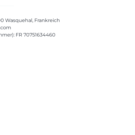
290 Wasquehal, Frankreich
e.com
mmer): FR 70751634460