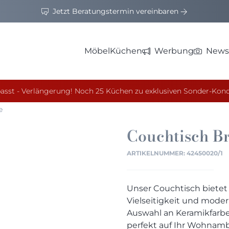
Jetzt Beratungstermin vereinbaren
Möbel
Küchen
Werbung
News
asst - Verlängerung! Noch 25 Küchen zu exklusiven Sonder-Kond
e
Couchtisch
Br
ARTIKELNUMMER:
42450020/1
Unser Couchtisch bietet
Vielseitigkeit und moder
Auswahl an Keramikfarben
perfekt auf Ihr Wohnamb