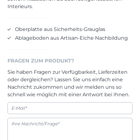
Prisma Journal
Interieurs.
Einzelbetten & Futonbetten
Möbelverkäufer (m/w/d)
Folie & Lack
Marketing-Manager (m/w/d)
ALLES ANZEIGEN
Küchenfachberater (m/w/d)
Oberplatte aus Sicherheits-Grauglas
Schreiner/Monteur (m/w/d)
Ablageboden aus Artisan-Eiche Nachbildung
KLEINMÖBEL & DIELE
Kurzbewerbung senden
Einzelmöbel & Schuhschränke
KONTAKT & FORMULARE
FRAGEN ZUM PRODUKT?
Dielenprogramme
Couchtische
Kontakt
Sie haben Fragen zur Verfügbarkeit, Lieferzeiten
Spiegel
Beratungstermin vereinbaren
oder dergleichen? Lassen Sie uns einfach eine
Nachricht zukommen und wir melden uns so
ALLES ANZEIGEN
Auftragsstatus anfordern
schnell wie möglich mit einer Antwort bei Ihnen.
Wunsch-Liefertermin
JUGENDZIMMER
PROSPEKTE & KATALOGE
Henders & Hazel Katalog