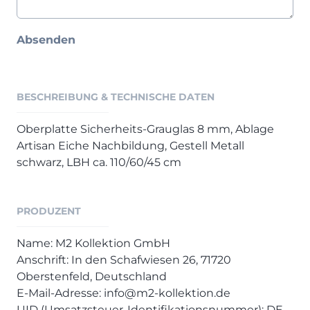
Henders & Hazel Prospekt
XOOON Lookbook
Absenden
XOOON Prospekt
Casada - Wohnträume erfüllen
BESCHREIBUNG & TECHNISCHE DATEN
SALE
Wohnzimmer
Oberplatte Sicherheits-Grauglas 8 mm, Ablage
Schlafzimmer
Artisan Eiche Nachbildung, Gestell Metall
schwarz, LBH ca. 110/60/45 cm
Esszimmer
PRODUZENT
Name: M2 Kollektion GmbH
Anschrift: In den Schafwiesen 26, 71720
Oberstenfeld, Deutschland
E-Mail-Adresse: info@m2-kollektion.de
UID (Umsatzsteuer-Identifikationsnummer): DE