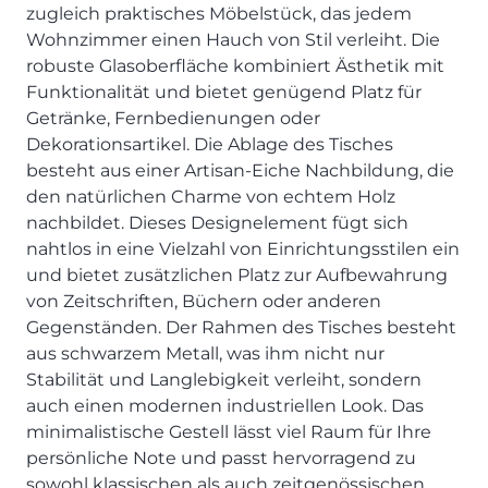
SCHLAFZIMMER
KÜCHEN PROSPEKTE
zugleich praktisches Möbelstück, das jedem
Bar- & Barhockersysteme
Historie & Philosophie
Wohnzimmer einen Hauch von Stil verleiht. Die
ALLES ANZEIGEN
Lebensraum Küche
Beimöbel
360° Rundgang
KÜCHENTECHNIK
robuste Glasoberfläche kombiniert Ästhetik mit
Prisma Journal
Einzelstühle & Stuhlsysteme
Kunden-Bewertungen
Funktionalität und bietet genügend Platz für
Dunstabzug im Kochfeld
ESSZIMMER
Einzeltische & Tischsysteme
Über uns
Getränke, Fernbedienungen oder
Bora - The end of normal
KÜCHENTECHNIK
ALLES ANZEIGEN
ALLES ANZEIGEN
Dekorationsartikel. Die Ablage des Tisches
Neff - Mehr Raum für Kreativität
besteht aus einer Artisan-Eiche Nachbildung, die
Neff - Mehr Raum für Kreativität
UNSER SERVICE
Siemens - Intelligente Lösungen für dein Zuhause
den natürlichen Charme von echtem Holz
KÜCHE
SOFA, COUCH & CO.
BORA - The end of normal
Aufmaß-Service
Liebherr - hat den Kühlschrank zwar nicht neu erfunden.
nachbildet. Dieses Designelement fügt sich
ALLE ANZEIGEN
2er Sofas & Funktionssofas
Aber fast.
Entsorgungs-Service
nahtlos in eine Vielzahl von Einrichtungsstilen ein
AKTIONEN
Systemgarnituren Leder
Naber - Für die perfekte Küche
Finanzkauf-Service
und bietet zusätzlichen Platz zur Aufbewahrung
Systemgarnituren Stoff
Quooker – Der Wasserhahn, der alles kann
Der neue MDS Prospekt
Montage-Service
von Zeitschriften, Büchern oder anderen
Gegenständen. Der Rahmen des Tisches besteht
Sessel & Hocker
Systemceram - Das Geheimnis langlebiger
25 Küchen zu Sonderkonditionen
Interior Design Service
Küchenspülen
aus schwarzem Metall, was ihm nicht nur
ALLES ANZEIGEN
Newsletter-Anmeldung
Stabilität und Langlebigkeit verleiht, sondern
Villeroy & Boch - Design trifft auf Funktionalität
SERVICES IM ÜBERBLICK
auch einen modernen industriellen Look. Das
SCHLAFZIMMER
minimalistische Gestell lässt viel Raum für Ihre
PROSPEKTE
JOBS & KARRIERE
Kleiderschränke & Systeme
persönliche Note und passt hervorragend zu
Lebensraum Küche
sowohl klassischen als auch zeitgenössischen
Polsterbetten & Boxspring
Auszubildende (m/w/d) - Kaufleute im Einzelhandel