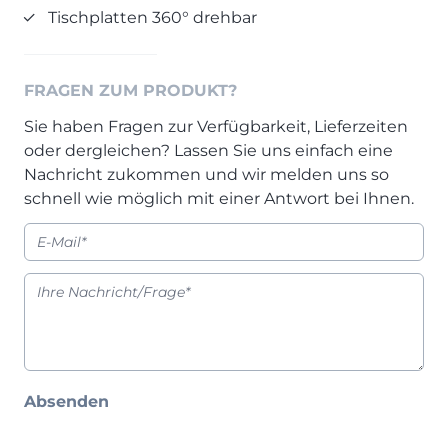
Tischplatten 360° drehbar
Prisma Journal
Einzelbetten & Futonbetten
Möbelverkäufer (m/w/d)
Folie & Lack
Marketing-Manager (m/w/d)
ALLES ANZEIGEN
Küchenfachberater (m/w/d)
FRAGEN ZUM PRODUKT?
Schreiner/Monteur (m/w/d)
Sie haben Fragen zur Verfügbarkeit, Lieferzeiten
KLEINMÖBEL & DIELE
Kurzbewerbung senden
oder dergleichen? Lassen Sie uns einfach eine
Einzelmöbel & Schuhschränke
Nachricht zukommen und wir melden uns so
KONTAKT & FORMULARE
Dielenprogramme
schnell wie möglich mit einer Antwort bei Ihnen.
Couchtische
Kontakt
Spiegel
Beratungstermin vereinbaren
ALLES ANZEIGEN
Auftragsstatus anfordern
Wunsch-Liefertermin
JUGENDZIMMER
PROSPEKTE & KATALOGE
Absenden
Henders & Hazel Katalog