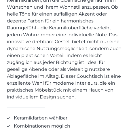
Keramikfarben, um die Oberfläche genau Ihren
SCHLAFZIMMER
KÜCHEN PROSPEKTE
Bar- & Barhockersysteme
Historie & Philosophie
Wünschen und Ihrem Wohnstil anzupassen. Ob
ALLES ANZEIGEN
Lebensraum Küche
Beimöbel
360° Rundgang
helle Töne für einen auffälligen Akzent oder
KÜCHENTECHNIK
Prisma Journal
dezente Farben für ein harmonisches
Einzelstühle & Stuhlsysteme
Kunden-Bewertungen
Dunstabzug im Kochfeld
ESSZIMMER
Raumgefühl – die Keramikoberfläche verleiht
Einzeltische & Tischsysteme
Über uns
Bora - The end of normal
jedem Wohnzimmer eine individuelle Note. Das
KÜCHENTECHNIK
ALLES ANZEIGEN
ALLES ANZEIGEN
Neff - Mehr Raum für Kreativität
innovative drehbare Gestell bietet nicht nur eine
Neff - Mehr Raum für Kreativität
UNSER SERVICE
dynamische Nutzungsmöglichkeit, sondern auch
Siemens - Intelligente Lösungen für dein Zuhause
KÜCHE
SOFA, COUCH & CO.
BORA - The end of normal
Aufmaß-Service
einen praktischen Vorteil, indem es leicht
Liebherr - hat den Kühlschrank zwar nicht neu erfunden.
ALLE ANZEIGEN
zugänglich aus jeder Richtung ist. Ideal für
2er Sofas & Funktionssofas
Aber fast.
Entsorgungs-Service
gesellige Abende oder als vielseitig nutzbare
AKTIONEN
Systemgarnituren Leder
Naber - Für die perfekte Küche
Finanzkauf-Service
Ablagefläche im Alltag. Dieser Couchtisch ist eine
Systemgarnituren Stoff
Quooker – Der Wasserhahn, der alles kann
Der neue MDS Prospekt
Montage-Service
exzellente Wahl für moderne Interieurs, die ein
Sessel & Hocker
Systemceram - Das Geheimnis langlebiger
25 Küchen zu Sonderkonditionen
Interior Design Service
praktisches Möbelstück mit einem Hauch von
Küchenspülen
ALLES ANZEIGEN
Newsletter-Anmeldung
individuellem Design suchen.
Villeroy & Boch - Design trifft auf Funktionalität
SERVICES IM ÜBERBLICK
SCHLAFZIMMER
PROSPEKTE
Keramikfarben wählbar
JOBS & KARRIERE
Kleiderschränke & Systeme
Kombinationen möglich
Lebensraum Küche
Polsterbetten & Boxspring
Auszubildende (m/w/d) - Kaufleute im Einzelhandel