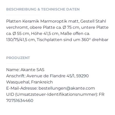
Henders & Hazel Prospekt
BESCHREIBUNG & TECHNISCHE DATEN
XOOON Lookbook
XOOON Prospekt
Platten Keramik Marmoroptik matt, Gestell Stahl
Casada - Wohnträume erfüllen
verchromt, obere Platte ca. Ø 75 cm, untere Platte
ca. Ø 55 cm, Höhe 41,5 cm, Maße offen ca.
SALE
130/75/41,5 cm, Tischplatten sind um 360° drehbar
Wohnzimmer
Schlafzimmer
PRODUZENT
Esszimmer
Name: Akante SAS
Anschrift: Avenue de Flandre 45/1, 59290
Wasquehal, Frankreich
E-Mail-Adresse: bestellungen@akante.com
UID (Umsatzsteuer-Identifikationsnummer): FR
70751634460