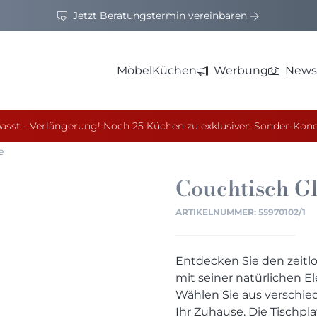
Jetzt Beratungstermin vereinbaren
Möbel
Küchen
Werbung
News
asst - Verlängerung! Noch 25 Küchen zu exklusiven Sonder-Kond
e
Couchtisch
G
ARTIKELNUMMER:
55970102/1
Entdecken Sie den zeitlo
mit seiner natürlichen 
Wählen Sie aus verschied
Ihr Zuhause. Die Tischpla