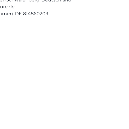
ure.de
mmer): DE 814860209