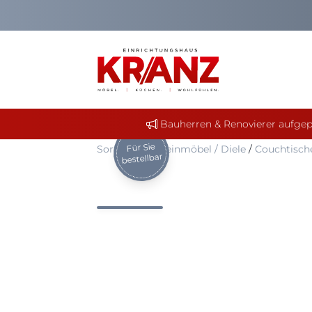
Bauherren & Renovierer aufgep
Für Sie
Sortiment
/
Kleinmöbel / Diele
/
Couchtisch
bestellbar