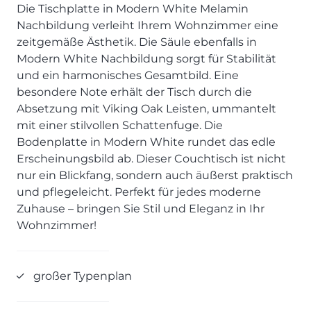
SCHLAFZIMMER
KÜCHEN PROSPEKTE
Die Tischplatte in Modern White Melamin
Bar- & Barhockersysteme
Historie & Philosophie
Nachbildung verleiht Ihrem Wohnzimmer eine
ALLES ANZEIGEN
Lebensraum Küche
Beimöbel
360° Rundgang
KÜCHENTECHNIK
zeitgemäße Ästhetik. Die Säule ebenfalls in
Prisma Journal
Einzelstühle & Stuhlsysteme
Kunden-Bewertungen
Modern White Nachbildung sorgt für Stabilität
Dunstabzug im Kochfeld
ESSZIMMER
Einzeltische & Tischsysteme
Über uns
und ein harmonisches Gesamtbild. Eine
Bora - The end of normal
KÜCHENTECHNIK
ALLES ANZEIGEN
ALLES ANZEIGEN
besondere Note erhält der Tisch durch die
Neff - Mehr Raum für Kreativität
Absetzung mit Viking Oak Leisten, ummantelt
Neff - Mehr Raum für Kreativität
UNSER SERVICE
Siemens - Intelligente Lösungen für dein Zuhause
mit einer stilvollen Schattenfuge. Die
KÜCHE
SOFA, COUCH & CO.
BORA - The end of normal
Aufmaß-Service
Liebherr - hat den Kühlschrank zwar nicht neu erfunden.
Bodenplatte in Modern White rundet das edle
ALLE ANZEIGEN
2er Sofas & Funktionssofas
Aber fast.
Entsorgungs-Service
Erscheinungsbild ab. Dieser Couchtisch ist nicht
AKTIONEN
Systemgarnituren Leder
Naber - Für die perfekte Küche
Finanzkauf-Service
nur ein Blickfang, sondern auch äußerst praktisch
Systemgarnituren Stoff
Quooker – Der Wasserhahn, der alles kann
Der neue MDS Prospekt
Montage-Service
und pflegeleicht. Perfekt für jedes moderne
Zuhause – bringen Sie Stil und Eleganz in Ihr
Sessel & Hocker
Systemceram - Das Geheimnis langlebiger
25 Küchen zu Sonderkonditionen
Interior Design Service
Küchenspülen
Wohnzimmer!
ALLES ANZEIGEN
Newsletter-Anmeldung
Villeroy & Boch - Design trifft auf Funktionalität
SERVICES IM ÜBERBLICK
SCHLAFZIMMER
großer Typenplan
PROSPEKTE
JOBS & KARRIERE
Kleiderschränke & Systeme
Lebensraum Küche
Polsterbetten & Boxspring
Auszubildende (m/w/d) - Kaufleute im Einzelhandel