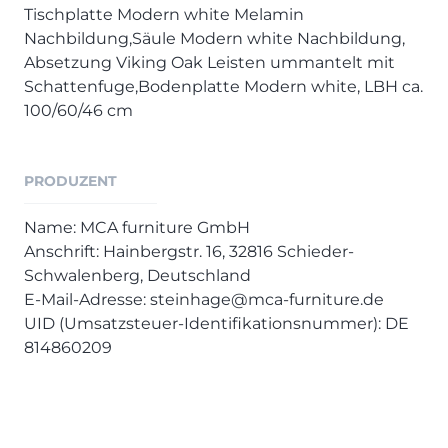
Henders & Hazel Prospekt
Tischplatte Modern white Melamin
XOOON Lookbook
Nachbildung,Säule Modern white Nachbildung,
Absetzung Viking Oak Leisten ummantelt mit
XOOON Prospekt
Schattenfuge,Bodenplatte Modern white, LBH ca.
Casada - Wohnträume erfüllen
100/60/46 cm
SALE
PRODUZENT
Wohnzimmer
Schlafzimmer
Name: MCA furniture GmbH
Esszimmer
Anschrift: Hainbergstr. 16, 32816 Schieder-
Schwalenberg, Deutschland
E-Mail-Adresse: steinhage@mca-furniture.de
UID (Umsatzsteuer-Identifikationsnummer): DE
814860209