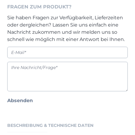
Prisma Journal
FRAGEN ZUM PRODUKT?
Einzelbetten & Futonbetten
Möbelverkäufer (m/w/d)
Folie & Lack
Marketing-Manager (m/w/d)
Sie haben Fragen zur Verfügbarkeit, Lieferzeiten
ALLES ANZEIGEN
Küchenfachberater (m/w/d)
oder dergleichen? Lassen Sie uns einfach eine
Nachricht zukommen und wir melden uns so
Schreiner/Monteur (m/w/d)
schnell wie möglich mit einer Antwort bei Ihnen.
KLEINMÖBEL & DIELE
Kurzbewerbung senden
Einzelmöbel & Schuhschränke
KONTAKT & FORMULARE
Dielenprogramme
Couchtische
Kontakt
Spiegel
Beratungstermin vereinbaren
ALLES ANZEIGEN
Auftragsstatus anfordern
Wunsch-Liefertermin
Absenden
JUGENDZIMMER
PROSPEKTE & KATALOGE
BESCHREIBUNG & TECHNISCHE DATEN
Henders & Hazel Katalog