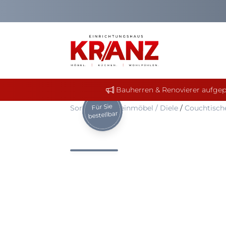
Bauherren & Renovierer aufgep
Für Sie
Sortiment
/
Kleinmöbel / Diele
/
Couchtisch
bestellbar