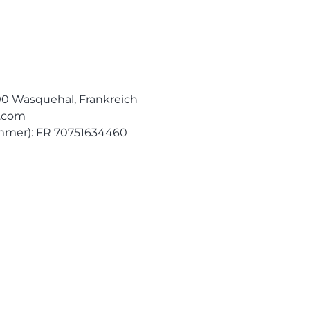
290 Wasquehal, Frankreich
e.com
mmer): FR 70751634460