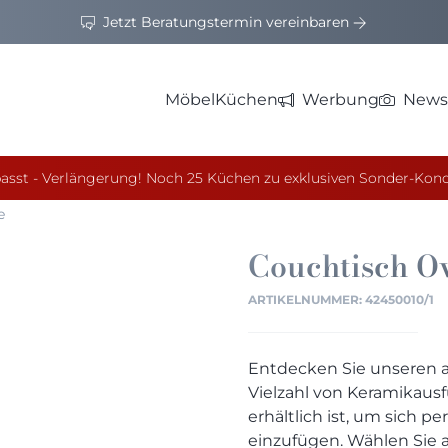
Jetzt Beratungstermin vereinbaren
Möbel
Küchen
Werbung
News
asst - Verlängerung! Noch 25 Küchen zu exklusiven Sonder-Kond
e
Couchtisch
Ov
ARTIKELNUMMER:
42450010/1
Entdecken Sie unseren a
Vielzahl von Keramikaus
erhältlich ist, um sich p
einzufügen. Wählen Sie