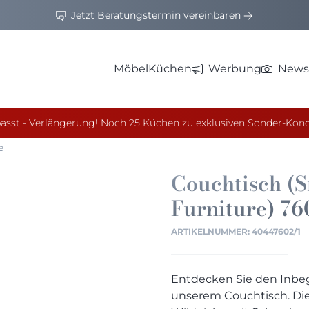
Jetzt Beratungstermin vereinbaren
Möbel
Küchen
Werbung
News
asst - Verlängerung! Noch 25 Küchen zu exklusiven Sonder-Kond
e
Couchtisch (
Furniture)
76
ARTIKELNUMMER:
40447602/1
Entdecken Sie den Inbegr
unserem Couchtisch. Die 