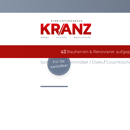
Bauherren & Renovierer aufgep
Für Sie
Sortiment
/
Kleinmöbel / Diele
/
Couchtisch
bestellbar