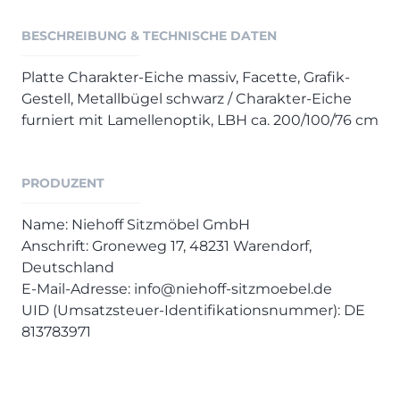
Henders & Hazel Prospekt
XOOON Lookbook
BESCHREIBUNG & TECHNISCHE DATEN
XOOON Prospekt
Platte Charakter-Eiche massiv, Facette, Grafik-
Casada - Wohnträume erfüllen
Gestell, Metallbügel schwarz / Charakter-Eiche
furniert mit Lamellenoptik, LBH ca. 200/100/76 cm
SALE
Wohnzimmer
PRODUZENT
Schlafzimmer
Esszimmer
Name: Niehoff Sitzmöbel GmbH
Anschrift: Groneweg 17, 48231 Warendorf,
Deutschland
E-Mail-Adresse: info@niehoff-sitzmoebel.de
UID (Umsatzsteuer-Identifikationsnummer): DE
813783971