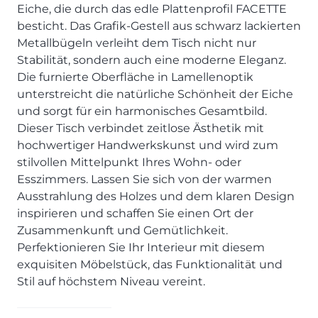
SCHLAFZIMMER
KÜCHEN PROSPEKTE
Eiche, die durch das edle Plattenprofil FACETTE
Bar- & Barhockersysteme
Historie & Philosophie
besticht. Das Grafik-Gestell aus schwarz lackierten
ALLES ANZEIGEN
Lebensraum Küche
Beimöbel
360° Rundgang
KÜCHENTECHNIK
Metallbügeln verleiht dem Tisch nicht nur
Prisma Journal
Einzelstühle & Stuhlsysteme
Kunden-Bewertungen
Stabilität, sondern auch eine moderne Eleganz.
Dunstabzug im Kochfeld
ESSZIMMER
Einzeltische & Tischsysteme
Über uns
Die furnierte Oberfläche in Lamellenoptik
Bora - The end of normal
KÜCHENTECHNIK
ALLES ANZEIGEN
ALLES ANZEIGEN
unterstreicht die natürliche Schönheit der Eiche
Neff - Mehr Raum für Kreativität
und sorgt für ein harmonisches Gesamtbild.
Neff - Mehr Raum für Kreativität
UNSER SERVICE
Siemens - Intelligente Lösungen für dein Zuhause
Dieser Tisch verbindet zeitlose Ästhetik mit
KÜCHE
SOFA, COUCH & CO.
BORA - The end of normal
Aufmaß-Service
Liebherr - hat den Kühlschrank zwar nicht neu erfunden.
hochwertiger Handwerkskunst und wird zum
ALLE ANZEIGEN
2er Sofas & Funktionssofas
Aber fast.
Entsorgungs-Service
stilvollen Mittelpunkt Ihres Wohn- oder
AKTIONEN
Systemgarnituren Leder
Naber - Für die perfekte Küche
Finanzkauf-Service
Esszimmers. Lassen Sie sich von der warmen
Systemgarnituren Stoff
Quooker – Der Wasserhahn, der alles kann
Der neue MDS Prospekt
Montage-Service
Ausstrahlung des Holzes und dem klaren Design
inspirieren und schaffen Sie einen Ort der
Sessel & Hocker
Systemceram - Das Geheimnis langlebiger
25 Küchen zu Sonderkonditionen
Interior Design Service
Küchenspülen
Zusammenkunft und Gemütlichkeit.
ALLES ANZEIGEN
Newsletter-Anmeldung
Perfektionieren Sie Ihr Interieur mit diesem
Villeroy & Boch - Design trifft auf Funktionalität
SERVICES IM ÜBERBLICK
exquisiten Möbelstück, das Funktionalität und
SCHLAFZIMMER
Stil auf höchstem Niveau vereint.
PROSPEKTE
JOBS & KARRIERE
Kleiderschränke & Systeme
Lebensraum Küche
Polsterbetten & Boxspring
Auszubildende (m/w/d) - Kaufleute im Einzelhandel