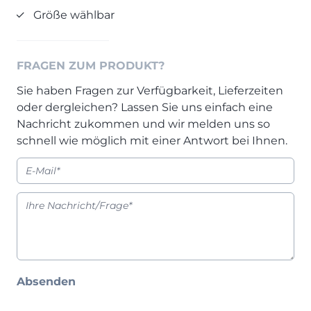
Prisma Journal
Größe wählbar
Einzelbetten & Futonbetten
Möbelverkäufer (m/w/d)
Folie & Lack
Marketing-Manager (m/w/d)
ALLES ANZEIGEN
Küchenfachberater (m/w/d)
FRAGEN ZUM PRODUKT?
Schreiner/Monteur (m/w/d)
Sie haben Fragen zur Verfügbarkeit, Lieferzeiten
KLEINMÖBEL & DIELE
Kurzbewerbung senden
oder dergleichen? Lassen Sie uns einfach eine
Einzelmöbel & Schuhschränke
Nachricht zukommen und wir melden uns so
KONTAKT & FORMULARE
Dielenprogramme
schnell wie möglich mit einer Antwort bei Ihnen.
Couchtische
Kontakt
Spiegel
Beratungstermin vereinbaren
ALLES ANZEIGEN
Auftragsstatus anfordern
Wunsch-Liefertermin
JUGENDZIMMER
PROSPEKTE & KATALOGE
Absenden
Henders & Hazel Katalog