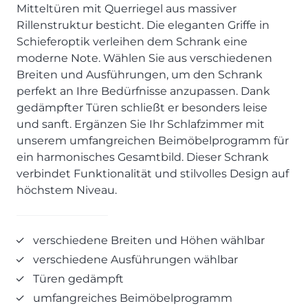
SCHLAFZIMMER
KÜCHEN PROSPEKTE
Mitteltüren mit Querriegel aus massiver
Bar- & Barhockersysteme
Historie & Philosophie
Rillenstruktur besticht. Die eleganten Griffe in
ALLES ANZEIGEN
Lebensraum Küche
Beimöbel
360° Rundgang
KÜCHENTECHNIK
Schieferoptik verleihen dem Schrank eine
Prisma Journal
Einzelstühle & Stuhlsysteme
Kunden-Bewertungen
moderne Note. Wählen Sie aus verschiedenen
Dunstabzug im Kochfeld
ESSZIMMER
Einzeltische & Tischsysteme
Über uns
Breiten und Ausführungen, um den Schrank
Bora - The end of normal
KÜCHENTECHNIK
ALLES ANZEIGEN
ALLES ANZEIGEN
perfekt an Ihre Bedürfnisse anzupassen. Dank
Neff - Mehr Raum für Kreativität
gedämpfter Türen schließt er besonders leise
Neff - Mehr Raum für Kreativität
UNSER SERVICE
Siemens - Intelligente Lösungen für dein Zuhause
und sanft. Ergänzen Sie Ihr Schlafzimmer mit
KÜCHE
SOFA, COUCH & CO.
BORA - The end of normal
Aufmaß-Service
Liebherr - hat den Kühlschrank zwar nicht neu erfunden.
unserem umfangreichen Beimöbelprogramm für
ALLE ANZEIGEN
2er Sofas & Funktionssofas
Aber fast.
Entsorgungs-Service
ein harmonisches Gesamtbild. Dieser Schrank
AKTIONEN
Systemgarnituren Leder
Naber - Für die perfekte Küche
Finanzkauf-Service
verbindet Funktionalität und stilvolles Design auf
Systemgarnituren Stoff
Quooker – Der Wasserhahn, der alles kann
Der neue MDS Prospekt
Montage-Service
höchstem Niveau.
Sessel & Hocker
Systemceram - Das Geheimnis langlebiger
25 Küchen zu Sonderkonditionen
Interior Design Service
Küchenspülen
ALLES ANZEIGEN
Newsletter-Anmeldung
verschiedene Breiten und Höhen wählbar
Villeroy & Boch - Design trifft auf Funktionalität
SERVICES IM ÜBERBLICK
verschiedene Ausführungen wählbar
SCHLAFZIMMER
Türen gedämpft
PROSPEKTE
JOBS & KARRIERE
Kleiderschränke & Systeme
umfangreiches Beimöbelprogramm
Lebensraum Küche
Polsterbetten & Boxspring
Auszubildende (m/w/d) - Kaufleute im Einzelhandel