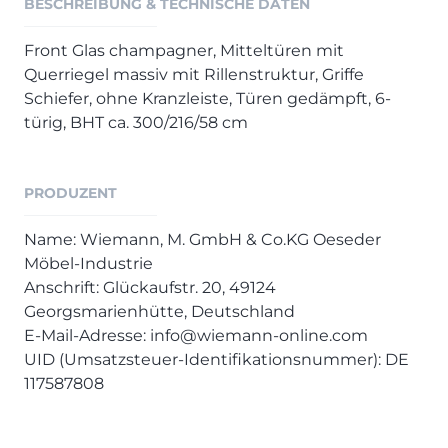
BESCHREIBUNG & TECHNISCHE DATEN
Henders & Hazel Prospekt
XOOON Lookbook
Front Glas champagner, Mitteltüren mit
XOOON Prospekt
Querriegel massiv mit Rillenstruktur, Griffe
Casada - Wohnträume erfüllen
Schiefer, ohne Kranzleiste, Türen gedämpft, 6-
türig, BHT ca. 300/216/58 cm
SALE
Wohnzimmer
PRODUZENT
Schlafzimmer
Esszimmer
Name: Wiemann, M. GmbH & Co.KG Oeseder
Möbel-Industrie
Anschrift: Glückaufstr. 20, 49124
Georgsmarienhütte, Deutschland
E-Mail-Adresse: info@wiemann-online.com
UID (Umsatzsteuer-Identifikationsnummer): DE
117587808