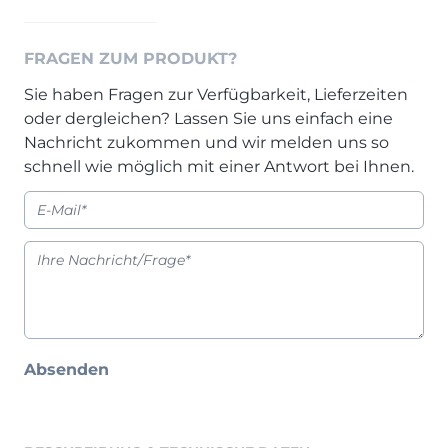
Prisma Journal
Einzelbetten & Futonbetten
Möbelverkäufer (m/w/d)
Folie & Lack
Marketing-Manager (m/w/d)
FRAGEN ZUM PRODUKT?
ALLES ANZEIGEN
Küchenfachberater (m/w/d)
Sie haben Fragen zur Verfügbarkeit, Lieferzeiten
Schreiner/Monteur (m/w/d)
oder dergleichen? Lassen Sie uns einfach eine
KLEINMÖBEL & DIELE
Kurzbewerbung senden
Nachricht zukommen und wir melden uns so
schnell wie möglich mit einer Antwort bei Ihnen.
Einzelmöbel & Schuhschränke
KONTAKT & FORMULARE
Dielenprogramme
Couchtische
Kontakt
Spiegel
Beratungstermin vereinbaren
ALLES ANZEIGEN
Auftragsstatus anfordern
Wunsch-Liefertermin
JUGENDZIMMER
Absenden
PROSPEKTE & KATALOGE
Henders & Hazel Katalog