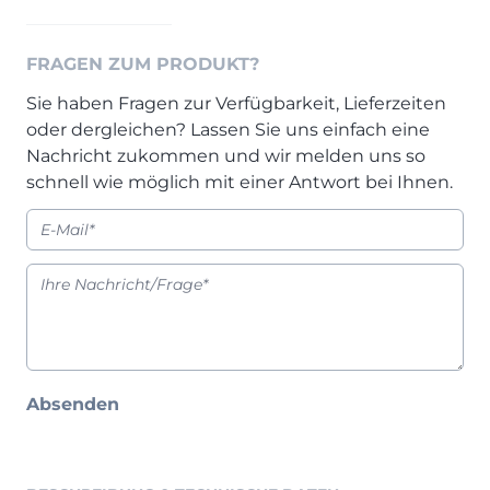
Prisma Journal
Einzelbetten & Futonbetten
Möbelverkäufer (m/w/d)
Folie & Lack
Marketing-Manager (m/w/d)
FRAGEN ZUM PRODUKT?
ALLES ANZEIGEN
Küchenfachberater (m/w/d)
Sie haben Fragen zur Verfügbarkeit, Lieferzeiten
Schreiner/Monteur (m/w/d)
oder dergleichen? Lassen Sie uns einfach eine
KLEINMÖBEL & DIELE
Kurzbewerbung senden
Nachricht zukommen und wir melden uns so
schnell wie möglich mit einer Antwort bei Ihnen.
Einzelmöbel & Schuhschränke
KONTAKT & FORMULARE
Dielenprogramme
Couchtische
Kontakt
Spiegel
Beratungstermin vereinbaren
ALLES ANZEIGEN
Auftragsstatus anfordern
Wunsch-Liefertermin
JUGENDZIMMER
Absenden
PROSPEKTE & KATALOGE
Henders & Hazel Katalog