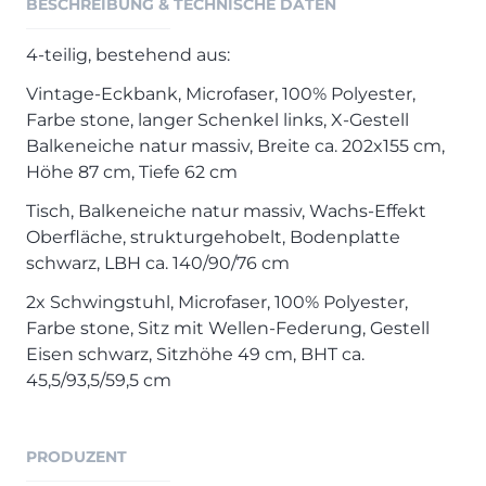
BESCHREIBUNG & TECHNISCHE DATEN
Henders & Hazel Prospekt
XOOON Lookbook
4-teilig, bestehend aus:
XOOON Prospekt
Vintage-Eckbank, Microfaser, 100% Polyester,
Casada - Wohnträume erfüllen
Farbe stone, langer Schenkel links, X-Gestell
Balkeneiche natur massiv, Breite ca. 202x155 cm,
SALE
Höhe 87 cm, Tiefe 62 cm
Wohnzimmer
Tisch, Balkeneiche natur massiv, Wachs-Effekt
Schlafzimmer
Oberfläche, strukturgehobelt, Bodenplatte
Esszimmer
schwarz, LBH ca. 140/90/76 cm
2x Schwingstuhl, Microfaser, 100% Polyester,
Farbe stone, Sitz mit Wellen-Federung, Gestell
Eisen schwarz, Sitzhöhe 49 cm, BHT ca.
45,5/93,5/59,5 cm
PRODUZENT