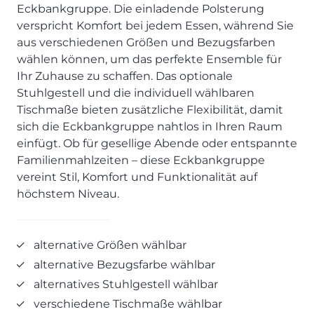
SCHLAFZIMMER
KÜCHEN PROSPEKTE
Eckbankgruppe. Die einladende Polsterung
Bar- & Barhockersysteme
Historie & Philosophie
verspricht Komfort bei jedem Essen, während Sie
ALLES ANZEIGEN
Lebensraum Küche
Beimöbel
360° Rundgang
KÜCHENTECHNIK
aus verschiedenen Größen und Bezugsfarben
Prisma Journal
Einzelstühle & Stuhlsysteme
Kunden-Bewertungen
wählen können, um das perfekte Ensemble für
Dunstabzug im Kochfeld
ESSZIMMER
Einzeltische & Tischsysteme
Über uns
Ihr Zuhause zu schaffen. Das optionale
Bora - The end of normal
KÜCHENTECHNIK
ALLES ANZEIGEN
ALLES ANZEIGEN
Stuhlgestell und die individuell wählbaren
Neff - Mehr Raum für Kreativität
Tischmaße bieten zusätzliche Flexibilität, damit
Neff - Mehr Raum für Kreativität
UNSER SERVICE
Siemens - Intelligente Lösungen für dein Zuhause
sich die Eckbankgruppe nahtlos in Ihren Raum
KÜCHE
SOFA, COUCH & CO.
BORA - The end of normal
Aufmaß-Service
Liebherr - hat den Kühlschrank zwar nicht neu erfunden.
einfügt. Ob für gesellige Abende oder entspannte
ALLE ANZEIGEN
2er Sofas & Funktionssofas
Aber fast.
Entsorgungs-Service
Familienmahlzeiten – diese Eckbankgruppe
AKTIONEN
Systemgarnituren Leder
Naber - Für die perfekte Küche
Finanzkauf-Service
vereint Stil, Komfort und Funktionalität auf
Systemgarnituren Stoff
Quooker – Der Wasserhahn, der alles kann
Der neue MDS Prospekt
Montage-Service
höchstem Niveau.
Sessel & Hocker
Systemceram - Das Geheimnis langlebiger
25 Küchen zu Sonderkonditionen
Interior Design Service
Küchenspülen
ALLES ANZEIGEN
Newsletter-Anmeldung
alternative Größen wählbar
Villeroy & Boch - Design trifft auf Funktionalität
SERVICES IM ÜBERBLICK
alternative Bezugsfarbe wählbar
SCHLAFZIMMER
alternatives Stuhlgestell wählbar
PROSPEKTE
JOBS & KARRIERE
Kleiderschränke & Systeme
verschiedene Tischmaße wählbar
Lebensraum Küche
Polsterbetten & Boxspring
Auszubildende (m/w/d) - Kaufleute im Einzelhandel