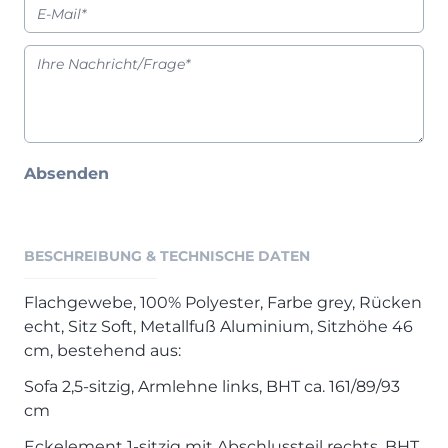
Henders & Hazel Prospekt
XOOON Lookbook
XOOON Prospekt
Casada - Wohnträume erfüllen
SALE
Absenden
Wohnzimmer
Schlafzimmer
Esszimmer
BESCHREIBUNG & TECHNISCHE DATEN
Flachgewebe, 100% Polyester, Farbe grey, Rücken
echt, Sitz Soft, Metallfuß Aluminium, Sitzhöhe 46
cm, bestehend aus:
Sofa 2,5-sitzig, Armlehne links, BHT ca. 161/89/93
cm
Eckelement 1-sitzig mit Abschlussteil rechts, BHT