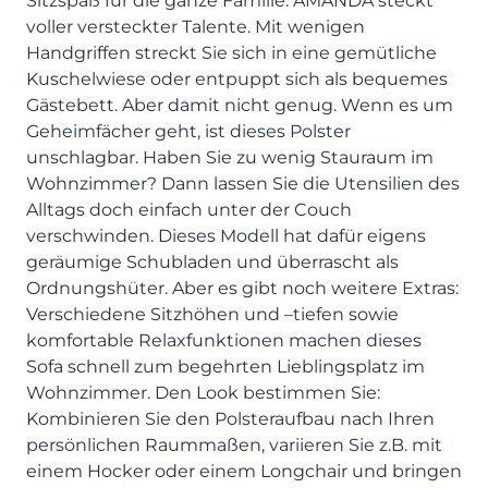
Sitzspaß für die ganze Familie: AMANDA steckt
SCHLAFZIMMER
KÜCHEN PROSPEKTE
Bar- & Barhockersysteme
Historie & Philosophie
voller versteckter Talente. Mit wenigen
ALLES ANZEIGEN
Lebensraum Küche
Beimöbel
360° Rundgang
Handgriffen streckt Sie sich in eine gemütliche
KÜCHENTECHNIK
Prisma Journal
Kuschelwiese oder entpuppt sich als bequemes
Einzelstühle & Stuhlsysteme
Kunden-Bewertungen
Dunstabzug im Kochfeld
ESSZIMMER
Gästebett. Aber damit nicht genug. Wenn es um
Einzeltische & Tischsysteme
Über uns
Bora - The end of normal
Geheimfächer geht, ist dieses Polster
KÜCHENTECHNIK
ALLES ANZEIGEN
ALLES ANZEIGEN
Neff - Mehr Raum für Kreativität
unschlagbar. Haben Sie zu wenig Stauraum im
Neff - Mehr Raum für Kreativität
UNSER SERVICE
Wohnzimmer? Dann lassen Sie die Utensilien des
Siemens - Intelligente Lösungen für dein Zuhause
KÜCHE
SOFA, COUCH & CO.
BORA - The end of normal
Aufmaß-Service
Alltags doch einfach unter der Couch
Liebherr - hat den Kühlschrank zwar nicht neu erfunden.
ALLE ANZEIGEN
verschwinden. Dieses Modell hat dafür eigens
2er Sofas & Funktionssofas
Aber fast.
Entsorgungs-Service
geräumige Schubladen und überrascht als
AKTIONEN
Systemgarnituren Leder
Naber - Für die perfekte Küche
Finanzkauf-Service
Ordnungshüter. Aber es gibt noch weitere Extras:
Systemgarnituren Stoff
Quooker – Der Wasserhahn, der alles kann
Der neue MDS Prospekt
Montage-Service
Verschiedene Sitzhöhen und –tiefen sowie
Sessel & Hocker
Systemceram - Das Geheimnis langlebiger
25 Küchen zu Sonderkonditionen
Interior Design Service
komfortable Relaxfunktionen machen dieses
Küchenspülen
ALLES ANZEIGEN
Newsletter-Anmeldung
Sofa schnell zum begehrten Lieblingsplatz im
Villeroy & Boch - Design trifft auf Funktionalität
SERVICES IM ÜBERBLICK
Wohnzimmer. Den Look bestimmen Sie:
Kombinieren Sie den Polsteraufbau nach Ihren
SCHLAFZIMMER
PROSPEKTE
persönlichen Raummaßen, variieren Sie z.B. mit
JOBS & KARRIERE
Kleiderschränke & Systeme
einem Hocker oder einem Longchair und bringen
Lebensraum Küche
Polsterbetten & Boxspring
Auszubildende (m/w/d) - Kaufleute im Einzelhandel