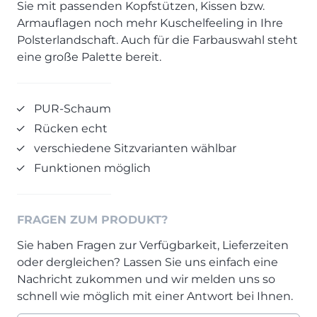
Sie mit passenden Kopfstützen, Kissen bzw.
Prisma Journal
Einzelbetten & Futonbetten
Möbelverkäufer (m/w/d)
Armauflagen noch mehr Kuschelfeeling in Ihre
Folie & Lack
Marketing-Manager (m/w/d)
Polsterlandschaft. Auch für die Farbauswahl steht
eine große Palette bereit.
ALLES ANZEIGEN
Küchenfachberater (m/w/d)
Schreiner/Monteur (m/w/d)
KLEINMÖBEL & DIELE
Kurzbewerbung senden
PUR-Schaum
Einzelmöbel & Schuhschränke
Rücken echt
KONTAKT & FORMULARE
Dielenprogramme
verschiedene Sitzvarianten wählbar
Couchtische
Kontakt
Funktionen möglich
Spiegel
Beratungstermin vereinbaren
ALLES ANZEIGEN
Auftragsstatus anfordern
Wunsch-Liefertermin
FRAGEN ZUM PRODUKT?
JUGENDZIMMER
Sie haben Fragen zur Verfügbarkeit, Lieferzeiten
oder dergleichen? Lassen Sie uns einfach eine
Nachricht zukommen und wir melden uns so
PROSPEKTE & KATALOGE
schnell wie möglich mit einer Antwort bei Ihnen.
Henders & Hazel Katalog