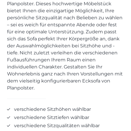
SCHLAFZIMMER
KÜCHEN PROSPEKTE
Planpolster. Dieses hochwertige Möbelstück
Bar- & Barhockersysteme
Historie & Philosophie
bietet Ihnen die einzigartige Möglichkeit, Ihre
ALLES ANZEIGEN
Lebensraum Küche
Beimöbel
360° Rundgang
KÜCHENTECHNIK
persönliche Sitzqualität nach Belieben zu wählen
Prisma Journal
Einzelstühle & Stuhlsysteme
Kunden-Bewertungen
– sei es weich für entspannte Abende oder fest
Dunstabzug im Kochfeld
ESSZIMMER
Einzeltische & Tischsysteme
Über uns
für eine optimale Unterstützung. Zudem passt
Bora - The end of normal
KÜCHENTECHNIK
ALLES ANZEIGEN
ALLES ANZEIGEN
sich das Sofa perfekt Ihrer Körpergröße an, dank
Neff - Mehr Raum für Kreativität
der Auswahlmöglichkeiten bei Sitzhöhe und -
Neff - Mehr Raum für Kreativität
UNSER SERVICE
Siemens - Intelligente Lösungen für dein Zuhause
tiefe. Nicht zuletzt verleihen die verschiedenen
KÜCHE
SOFA, COUCH & CO.
BORA - The end of normal
Aufmaß-Service
Liebherr - hat den Kühlschrank zwar nicht neu erfunden.
Fußausführungen Ihrem Raum einen
ALLE ANZEIGEN
2er Sofas & Funktionssofas
Aber fast.
Entsorgungs-Service
individuellen Charakter. Gestalten Sie Ihr
AKTIONEN
Systemgarnituren Leder
Naber - Für die perfekte Küche
Finanzkauf-Service
Wohnerlebnis ganz nach Ihren Vorstellungen mit
Systemgarnituren Stoff
Quooker – Der Wasserhahn, der alles kann
Der neue MDS Prospekt
Montage-Service
dem vielseitig konfigurierbaren Ecksofa von
Planpolster.
Sessel & Hocker
Systemceram - Das Geheimnis langlebiger
25 Küchen zu Sonderkonditionen
Interior Design Service
Küchenspülen
ALLES ANZEIGEN
Newsletter-Anmeldung
Villeroy & Boch - Design trifft auf Funktionalität
SERVICES IM ÜBERBLICK
verschiedene Sitzhöhen wählbar
SCHLAFZIMMER
verschiedene Sitztiefen wählbar
PROSPEKTE
JOBS & KARRIERE
Kleiderschränke & Systeme
verschiedene Sitzqualitäten wählbar
Lebensraum Küche
Polsterbetten & Boxspring
Auszubildende (m/w/d) - Kaufleute im Einzelhandel