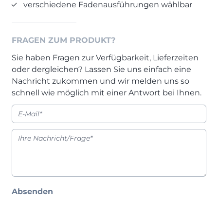
verschiedene Fadenausführungen wählbar
Prisma Journal
Einzelbetten & Futonbetten
Möbelverkäufer (m/w/d)
Folie & Lack
Marketing-Manager (m/w/d)
ALLES ANZEIGEN
Küchenfachberater (m/w/d)
FRAGEN ZUM PRODUKT?
Schreiner/Monteur (m/w/d)
Sie haben Fragen zur Verfügbarkeit, Lieferzeiten
KLEINMÖBEL & DIELE
Kurzbewerbung senden
oder dergleichen? Lassen Sie uns einfach eine
Nachricht zukommen und wir melden uns so
Einzelmöbel & Schuhschränke
schnell wie möglich mit einer Antwort bei Ihnen.
KONTAKT & FORMULARE
Dielenprogramme
Couchtische
Kontakt
Spiegel
Beratungstermin vereinbaren
ALLES ANZEIGEN
Auftragsstatus anfordern
Wunsch-Liefertermin
JUGENDZIMMER
Absenden
PROSPEKTE & KATALOGE
Henders & Hazel Katalog