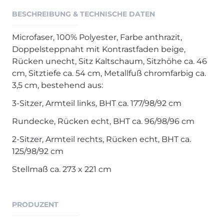
Henders & Hazel Prospekt
BESCHREIBUNG & TECHNISCHE DATEN
XOOON Lookbook
XOOON Prospekt
Microfaser, 100% Polyester, Farbe anthrazit,
Casada - Wohnträume erfüllen
Doppelsteppnaht mit Kontrastfaden beige,
Rücken unecht, Sitz Kaltschaum, Sitzhöhe ca. 46
cm, Sitztiefe ca. 54 cm, Metallfuß chromfarbig ca.
SALE
3,5 cm, bestehend aus:
Wohnzimmer
3-Sitzer, Armteil links, BHT ca. 177/98/92 cm
Schlafzimmer
Esszimmer
Rundecke, Rücken echt, BHT ca. 96/98/96 cm
2-Sitzer, Armteil rechts, Rücken echt, BHT ca.
125/98/92 cm
Stellmaß ca. 273 x 221 cm
PRODUZENT