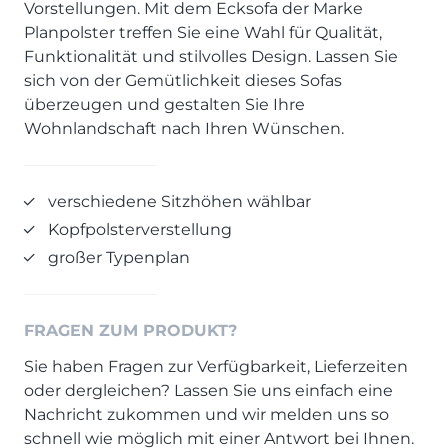
Vorstellungen. Mit dem Ecksofa der Marke
Prisma Journal
Einzelbetten & Futonbetten
Möbelverkäufer (m/w/d)
Planpolster treffen Sie eine Wahl für Qualität,
Folie & Lack
Marketing-Manager (m/w/d)
Funktionalität und stilvolles Design. Lassen Sie
sich von der Gemütlichkeit dieses Sofas
ALLES ANZEIGEN
Küchenfachberater (m/w/d)
überzeugen und gestalten Sie Ihre
Schreiner/Monteur (m/w/d)
Wohnlandschaft nach Ihren Wünschen.
KLEINMÖBEL & DIELE
Kurzbewerbung senden
Einzelmöbel & Schuhschränke
KONTAKT & FORMULARE
Dielenprogramme
verschiedene Sitzhöhen wählbar
Couchtische
Kontakt
Kopfpolsterverstellung
Spiegel
Beratungstermin vereinbaren
großer Typenplan
ALLES ANZEIGEN
Auftragsstatus anfordern
Wunsch-Liefertermin
FRAGEN ZUM PRODUKT?
JUGENDZIMMER
Sie haben Fragen zur Verfügbarkeit, Lieferzeiten
oder dergleichen? Lassen Sie uns einfach eine
PROSPEKTE & KATALOGE
Nachricht zukommen und wir melden uns so
Henders & Hazel Katalog
schnell wie möglich mit einer Antwort bei Ihnen.