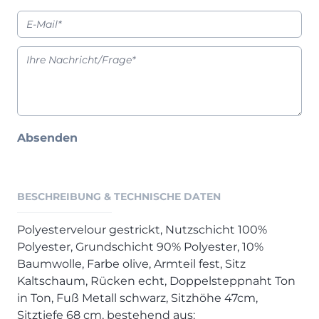
Henders & Hazel Prospekt
XOOON Lookbook
XOOON Prospekt
Casada - Wohnträume erfüllen
SALE
Wohnzimmer
Absenden
Schlafzimmer
Esszimmer
BESCHREIBUNG & TECHNISCHE DATEN
Polyestervelour gestrickt, Nutzschicht 100%
Polyester, Grundschicht 90% Polyester, 10%
Baumwolle, Farbe olive, Armteil fest, Sitz
Kaltschaum, Rücken echt, Doppelsteppnaht Ton
in Ton, Fuß Metall schwarz, Sitzhöhe 47cm,
Sitztiefe 68 cm, bestehend aus: