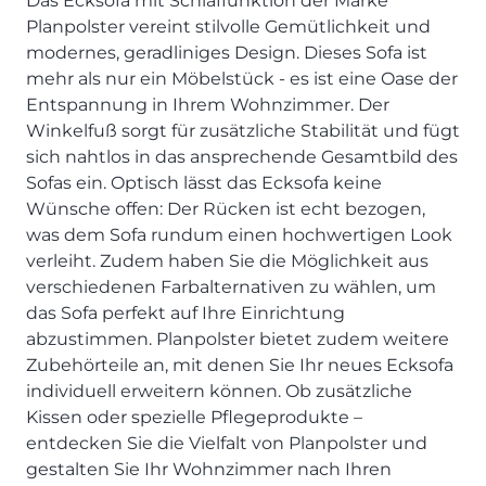
Das Ecksofa mit Schlaffunktion der Marke
SCHLAFZIMMER
KÜCHEN PROSPEKTE
Bar- & Barhockersysteme
Historie & Philosophie
Planpolster vereint stilvolle Gemütlichkeit und
ALLES ANZEIGEN
Lebensraum Küche
Beimöbel
360° Rundgang
modernes, geradliniges Design. Dieses Sofa ist
KÜCHENTECHNIK
Prisma Journal
mehr als nur ein Möbelstück - es ist eine Oase der
Einzelstühle & Stuhlsysteme
Kunden-Bewertungen
Dunstabzug im Kochfeld
ESSZIMMER
Entspannung in Ihrem Wohnzimmer. Der
Einzeltische & Tischsysteme
Über uns
Bora - The end of normal
Winkelfuß sorgt für zusätzliche Stabilität und fügt
KÜCHENTECHNIK
ALLES ANZEIGEN
ALLES ANZEIGEN
Neff - Mehr Raum für Kreativität
sich nahtlos in das ansprechende Gesamtbild des
Neff - Mehr Raum für Kreativität
UNSER SERVICE
Sofas ein. Optisch lässt das Ecksofa keine
Siemens - Intelligente Lösungen für dein Zuhause
KÜCHE
SOFA, COUCH & CO.
BORA - The end of normal
Aufmaß-Service
Wünsche offen: Der Rücken ist echt bezogen,
Liebherr - hat den Kühlschrank zwar nicht neu erfunden.
ALLE ANZEIGEN
was dem Sofa rundum einen hochwertigen Look
2er Sofas & Funktionssofas
Aber fast.
Entsorgungs-Service
verleiht. Zudem haben Sie die Möglichkeit aus
AKTIONEN
Systemgarnituren Leder
Naber - Für die perfekte Küche
Finanzkauf-Service
verschiedenen Farbalternativen zu wählen, um
Systemgarnituren Stoff
Quooker – Der Wasserhahn, der alles kann
Der neue MDS Prospekt
Montage-Service
das Sofa perfekt auf Ihre Einrichtung
Sessel & Hocker
Systemceram - Das Geheimnis langlebiger
25 Küchen zu Sonderkonditionen
Interior Design Service
abzustimmen. Planpolster bietet zudem weitere
Küchenspülen
ALLES ANZEIGEN
Newsletter-Anmeldung
Zubehörteile an, mit denen Sie Ihr neues Ecksofa
Villeroy & Boch - Design trifft auf Funktionalität
SERVICES IM ÜBERBLICK
individuell erweitern können. Ob zusätzliche
Kissen oder spezielle Pflegeprodukte –
SCHLAFZIMMER
PROSPEKTE
entdecken Sie die Vielfalt von Planpolster und
JOBS & KARRIERE
Kleiderschränke & Systeme
gestalten Sie Ihr Wohnzimmer nach Ihren
Lebensraum Küche
Polsterbetten & Boxspring
Auszubildende (m/w/d) - Kaufleute im Einzelhandel