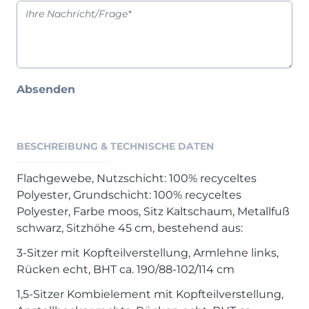
Henders & Hazel Prospekt
XOOON Lookbook
XOOON Prospekt
Casada - Wohnträume erfüllen
Absenden
SALE
Wohnzimmer
Schlafzimmer
BESCHREIBUNG & TECHNISCHE DATEN
Esszimmer
Flachgewebe, Nutzschicht: 100% recyceltes
Polyester, Grundschicht: 100% recyceltes
Polyester, Farbe moos, Sitz Kaltschaum, Metallfuß
schwarz, Sitzhöhe 45 cm, bestehend aus:
3-Sitzer mit Kopfteilverstellung, Armlehne links,
Rücken echt, BHT ca. 190/88-102/114 cm
1,5-Sitzer Kombielement mit Kopfteilverstellung,