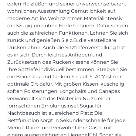
SCHLAFZIMMER
KÜCHEN PROSPEKTE
edlen Holzfüßen und seiner unverwechselbaren,
Bar- & Barhockersysteme
Historie & Philosophie
wohnlichen Ausstrahlung Gemütlichkeit auf
ALLES ANZEIGEN
Lebensraum Küche
Beimöbel
360° Rundgang
KÜCHENTECHNIK
moderne Art ins Wohnzimmer. Materialintensiv,
Prisma Journal
Einzelstühle & Stuhlsysteme
Kunden-Bewertungen
großzügig und ohne Ende bequem. Dafür sorgen
Dunstabzug im Kochfeld
ESSZIMMER
Einzeltische & Tischsysteme
Über uns
auch die zahlreichen Funktionen. Lehnen Sie sich
Bora - The end of normal
KÜCHENTECHNIK
ALLES ANZEIGEN
ALLES ANZEIGEN
zurück und genießen Sie z.B. die verstellbare
Neff - Mehr Raum für Kreativität
Rückenlehne. Auch die Sitztiefenverstellung hat
Neff - Mehr Raum für Kreativität
UNSER SERVICE
Siemens - Intelligente Lösungen für dein Zuhause
es in sich: Durch leichtes Anheben und
KÜCHE
SOFA, COUCH & CO.
BORA - The end of normal
Aufmaß-Service
Liebherr - hat den Kühlschrank zwar nicht neu erfunden.
Zurücksetzen des Rückenkissens können Sie
ALLE ANZEIGEN
2er Sofas & Funktionssofas
Aber fast.
Entsorgungs-Service
Ihre Sitztiefe individuell bestimmen. Strecken Sie
AKTIONEN
Systemgarnituren Leder
Naber - Für die perfekte Küche
Finanzkauf-Service
die Beine aus und tanken Sie auf. STACY ist der
Systemgarnituren Stoff
Quooker – Der Wasserhahn, der alles kann
Der neue MDS Prospekt
Montage-Service
optimale Ort dafür. Mit großen Kissen, kuschelig
soften Polsterungen, Longchairs und Canapes
Sessel & Hocker
Systemceram - Das Geheimnis langlebiger
25 Küchen zu Sonderkonditionen
Interior Design Service
Küchenspülen
verwandelt sich das Polster im Nu zu einer
ALLES ANZEIGEN
Newsletter-Anmeldung
formschönen Erholungsinsel. Sogar für
Villeroy & Boch - Design trifft auf Funktionalität
SERVICES IM ÜBERBLICK
Nachtbesuch ist ausreichend Platz: Die
SCHLAFZIMMER
Bettfunktion sorgt in Sekundenschnelle für jede
PROSPEKTE
JOBS & KARRIERE
Kleiderschränke & Systeme
Menge Raum und verwöhnt ihre Gäste mit
Lebensraum Küche
einem ausgezeichneten Liegegefühl. Sogar als
Polsterbetten & Boxspring
Auszubildende (m/w/d) - Kaufleute im Einzelhandel