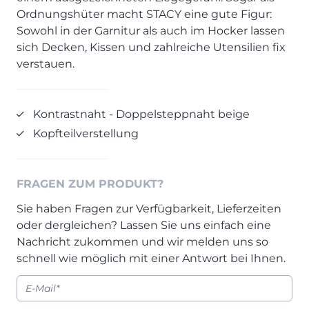
Prisma Journal
Ordnungshüter macht STACY eine gute Figur:
Einzelbetten & Futonbetten
Möbelverkäufer (m/w/d)
Sowohl in der Garnitur als auch im Hocker lassen
Folie & Lack
Marketing-Manager (m/w/d)
sich Decken, Kissen und zahlreiche Utensilien fix
ALLES ANZEIGEN
Küchenfachberater (m/w/d)
verstauen.
Schreiner/Monteur (m/w/d)
KLEINMÖBEL & DIELE
Kurzbewerbung senden
Kontrastnaht - Doppelsteppnaht beige
Einzelmöbel & Schuhschränke
Kopfteilverstellung
KONTAKT & FORMULARE
Dielenprogramme
Couchtische
Kontakt
Spiegel
Beratungstermin vereinbaren
FRAGEN ZUM PRODUKT?
ALLES ANZEIGEN
Auftragsstatus anfordern
Sie haben Fragen zur Verfügbarkeit, Lieferzeiten
Wunsch-Liefertermin
oder dergleichen? Lassen Sie uns einfach eine
JUGENDZIMMER
Nachricht zukommen und wir melden uns so
schnell wie möglich mit einer Antwort bei Ihnen.
PROSPEKTE & KATALOGE
Henders & Hazel Katalog