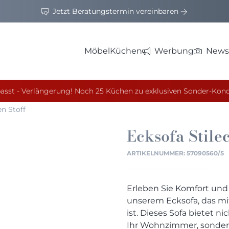
Jetzt Beratungstermin vereinbaren
Möbel
Küchen
Werbung
News
asst - Verlängerung! Noch 25 Küchen zu exklusiven Sonder-Kond
n Stoff
Ecksofa Stile
ARTIKELNUMMER:
57090560/5
Erleben Sie Komfort und
unserem Ecksofa, das m
ist. Dieses Sofa bietet n
Ihr Wohnzimmer, sondern