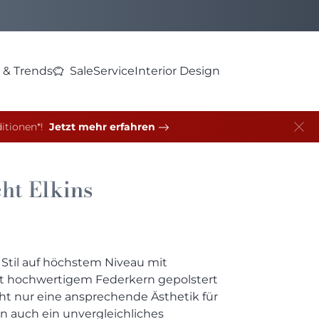
 & Trends
Sale
Service
Interior Design
itionen*!
Jetzt mehr erfahren
cht
Elkins
 Stil auf höchstem Niveau mit
it hochwertigem Federkern gepolstert
icht nur eine ansprechende Ästhetik für
 auch ein unvergleichliches