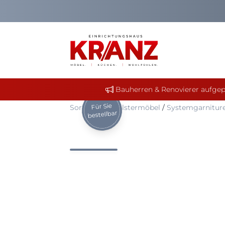
Bauherren & Renovierer aufgep
Für Sie
Sortiment
/
Polstermöbel
/
Systemgarniture
bestellbar