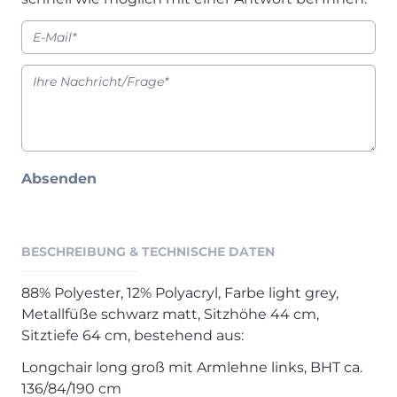
Henders & Hazel Prospekt
XOOON Lookbook
XOOON Prospekt
Casada - Wohnträume erfüllen
SALE
Wohnzimmer
Absenden
Schlafzimmer
Esszimmer
BESCHREIBUNG & TECHNISCHE DATEN
88% Polyester, 12% Polyacryl, Farbe light grey,
Metallfüße schwarz matt, Sitzhöhe 44 cm,
Sitztiefe 64 cm, bestehend aus:
Longchair long groß mit Armlehne links, BHT ca.
136/84/190 cm