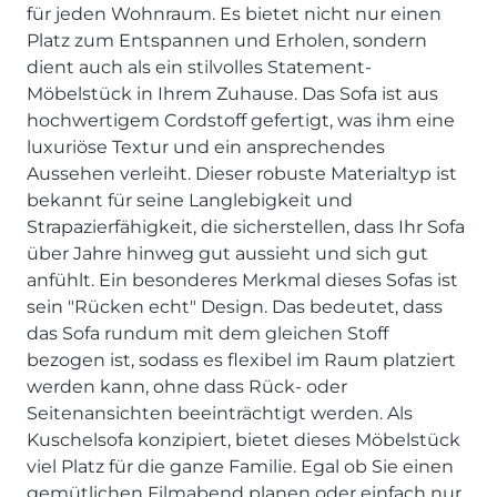
SCHLAFZIMMER
KÜCHEN PROSPEKTE
für jeden Wohnraum. Es bietet nicht nur einen
Bar- & Barhockersysteme
Historie & Philosophie
Platz zum Entspannen und Erholen, sondern
ALLES ANZEIGEN
Lebensraum Küche
Beimöbel
360° Rundgang
KÜCHENTECHNIK
dient auch als ein stilvolles Statement-
Prisma Journal
Einzelstühle & Stuhlsysteme
Kunden-Bewertungen
Möbelstück in Ihrem Zuhause. Das Sofa ist aus
Dunstabzug im Kochfeld
ESSZIMMER
Einzeltische & Tischsysteme
Über uns
hochwertigem Cordstoff gefertigt, was ihm eine
Bora - The end of normal
KÜCHENTECHNIK
ALLES ANZEIGEN
ALLES ANZEIGEN
luxuriöse Textur und ein ansprechendes
Neff - Mehr Raum für Kreativität
Aussehen verleiht. Dieser robuste Materialtyp ist
Neff - Mehr Raum für Kreativität
UNSER SERVICE
Siemens - Intelligente Lösungen für dein Zuhause
bekannt für seine Langlebigkeit und
KÜCHE
SOFA, COUCH & CO.
BORA - The end of normal
Aufmaß-Service
Liebherr - hat den Kühlschrank zwar nicht neu erfunden.
Strapazierfähigkeit, die sicherstellen, dass Ihr Sofa
ALLE ANZEIGEN
2er Sofas & Funktionssofas
Aber fast.
Entsorgungs-Service
über Jahre hinweg gut aussieht und sich gut
AKTIONEN
Systemgarnituren Leder
Naber - Für die perfekte Küche
Finanzkauf-Service
anfühlt. Ein besonderes Merkmal dieses Sofas ist
Systemgarnituren Stoff
Quooker – Der Wasserhahn, der alles kann
Der neue MDS Prospekt
Montage-Service
sein "Rücken echt" Design. Das bedeutet, dass
das Sofa rundum mit dem gleichen Stoff
Sessel & Hocker
Systemceram - Das Geheimnis langlebiger
25 Küchen zu Sonderkonditionen
Interior Design Service
Küchenspülen
bezogen ist, sodass es flexibel im Raum platziert
ALLES ANZEIGEN
Newsletter-Anmeldung
werden kann, ohne dass Rück- oder
Villeroy & Boch - Design trifft auf Funktionalität
SERVICES IM ÜBERBLICK
Seitenansichten beeinträchtigt werden. Als
SCHLAFZIMMER
Kuschelsofa konzipiert, bietet dieses Möbelstück
PROSPEKTE
JOBS & KARRIERE
Kleiderschränke & Systeme
viel Platz für die ganze Familie. Egal ob Sie einen
Lebensraum Küche
gemütlichen Filmabend planen oder einfach nur
Polsterbetten & Boxspring
Auszubildende (m/w/d) - Kaufleute im Einzelhandel