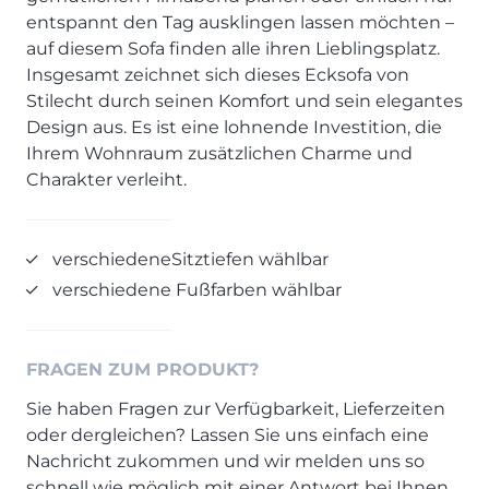
Prisma Journal
entspannt den Tag ausklingen lassen möchten –
Einzelbetten & Futonbetten
Möbelverkäufer (m/w/d)
auf diesem Sofa finden alle ihren Lieblingsplatz.
Folie & Lack
Marketing-Manager (m/w/d)
Insgesamt zeichnet sich dieses Ecksofa von
ALLES ANZEIGEN
Küchenfachberater (m/w/d)
Stilecht durch seinen Komfort und sein elegantes
Schreiner/Monteur (m/w/d)
Design aus. Es ist eine lohnende Investition, die
KLEINMÖBEL & DIELE
Kurzbewerbung senden
Ihrem Wohnraum zusätzlichen Charme und
Charakter verleiht.
Einzelmöbel & Schuhschränke
KONTAKT & FORMULARE
Dielenprogramme
Couchtische
Kontakt
verschiedeneSitztiefen wählbar
Spiegel
Beratungstermin vereinbaren
verschiedene Fußfarben wählbar
ALLES ANZEIGEN
Auftragsstatus anfordern
Wunsch-Liefertermin
JUGENDZIMMER
FRAGEN ZUM PRODUKT?
Sie haben Fragen zur Verfügbarkeit, Lieferzeiten
PROSPEKTE & KATALOGE
oder dergleichen? Lassen Sie uns einfach eine
Nachricht zukommen und wir melden uns so
Henders & Hazel Katalog
schnell wie möglich mit einer Antwort bei Ihnen.