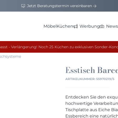
Jetzt Beratungstermin vereinbaren
Möbel
Küchen
Werbung
News
asst - Verlängerung! Noch 25 Küchen zu exklusiven Sonder-Kond
Tischsysteme
Esstisch
Barc
ARTIKELNUMMER:
55970219/5
Entdecken Sie den exquis
hochwertige Verarbeitung
Tischplatte aus Eiche Bia
Essbereich eine natürlic