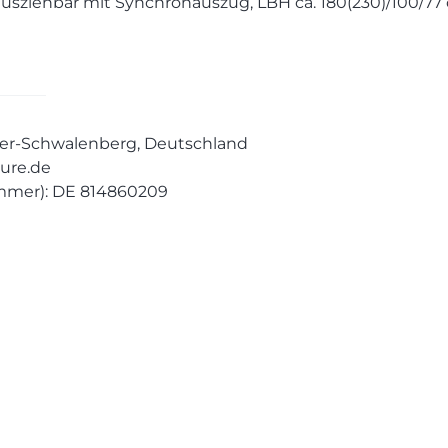
ausziehbar mit Synchronauszug, LBH ca. 180(230)/100/77
ieder-Schwalenberg, Deutschland
ure.de
mmer): DE 814860209