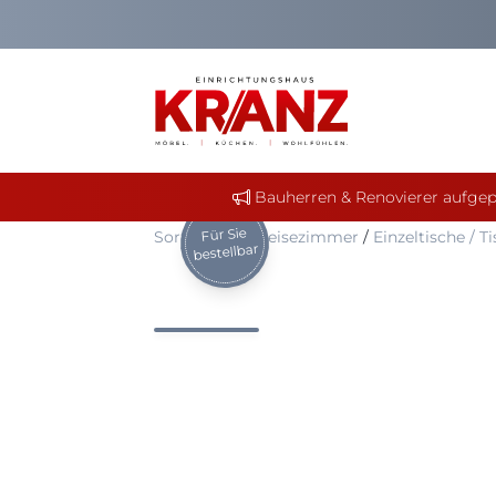
Bauherren & Renovierer aufgep
Für Sie
Sortiment
/
Speisezimmer
/
Einzeltische / 
bestellbar