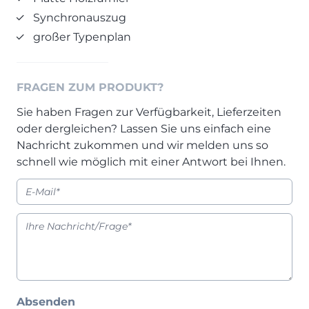
Prisma Journal
Synchronauszug
Einzelbetten & Futonbetten
Möbelverkäufer (m/w/d)
großer Typenplan
Folie & Lack
Marketing-Manager (m/w/d)
ALLES ANZEIGEN
Küchenfachberater (m/w/d)
Schreiner/Monteur (m/w/d)
FRAGEN ZUM PRODUKT?
KLEINMÖBEL & DIELE
Kurzbewerbung senden
Sie haben Fragen zur Verfügbarkeit, Lieferzeiten
Einzelmöbel & Schuhschränke
oder dergleichen? Lassen Sie uns einfach eine
KONTAKT & FORMULARE
Dielenprogramme
Nachricht zukommen und wir melden uns so
Couchtische
Kontakt
schnell wie möglich mit einer Antwort bei Ihnen.
Spiegel
Beratungstermin vereinbaren
ALLES ANZEIGEN
Auftragsstatus anfordern
Wunsch-Liefertermin
JUGENDZIMMER
PROSPEKTE & KATALOGE
Henders & Hazel Katalog
Absenden