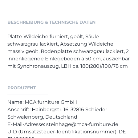
Henders & Hazel Prospekt
XOOON Lookbook
XOOON Prospekt
BESCHREIBUNG & TECHNISCHE DATEN
Casada - Wohnträume erfüllen
Platte Wildeiche furniert, geölt, Säule
schwarzgrau lackiert, Absetzung Wildeiche
SALE
massiv geölt, Bodenplatte schwarzgrau lackiert, 2
Wohnzimmer
innenliegende Einlegeböden à 50 cm, ausziehbar
Schlafzimmer
mit Synchronauszug, LBH ca. 180(280)/100/78 cm
Esszimmer
PRODUZENT
Name: MCA furniture GmbH
Anschrift: Hainbergstr. 16, 32816 Schieder-
Schwalenberg, Deutschland
E-Mail-Adresse: steinhage@mca-furniture.de
UID (Umsatzsteuer-Identifikationsnummer): DE