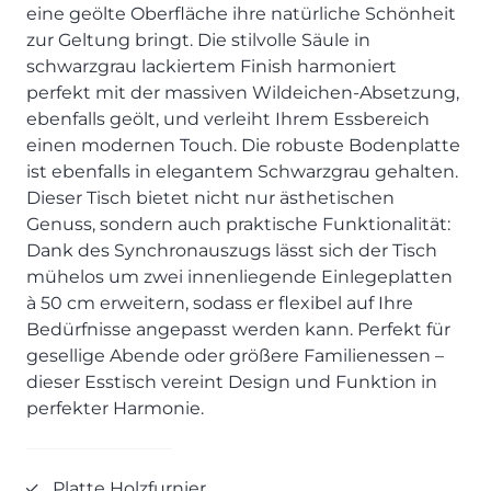
SCHLAFZIMMER
KÜCHEN PROSPEKTE
eine geölte Oberfläche ihre natürliche Schönheit
Bar- & Barhockersysteme
Historie & Philosophie
zur Geltung bringt. Die stilvolle Säule in
ALLES ANZEIGEN
Lebensraum Küche
Beimöbel
360° Rundgang
KÜCHENTECHNIK
schwarzgrau lackiertem Finish harmoniert
Prisma Journal
Einzelstühle & Stuhlsysteme
Kunden-Bewertungen
perfekt mit der massiven Wildeichen-Absetzung,
Dunstabzug im Kochfeld
ESSZIMMER
Einzeltische & Tischsysteme
Über uns
ebenfalls geölt, und verleiht Ihrem Essbereich
Bora - The end of normal
KÜCHENTECHNIK
ALLES ANZEIGEN
ALLES ANZEIGEN
einen modernen Touch. Die robuste Bodenplatte
Neff - Mehr Raum für Kreativität
ist ebenfalls in elegantem Schwarzgrau gehalten.
Neff - Mehr Raum für Kreativität
UNSER SERVICE
Siemens - Intelligente Lösungen für dein Zuhause
Dieser Tisch bietet nicht nur ästhetischen
KÜCHE
SOFA, COUCH & CO.
BORA - The end of normal
Aufmaß-Service
Liebherr - hat den Kühlschrank zwar nicht neu erfunden.
Genuss, sondern auch praktische Funktionalität:
ALLE ANZEIGEN
2er Sofas & Funktionssofas
Aber fast.
Entsorgungs-Service
Dank des Synchronauszugs lässt sich der Tisch
AKTIONEN
Systemgarnituren Leder
Naber - Für die perfekte Küche
Finanzkauf-Service
mühelos um zwei innenliegende Einlegeplatten
Systemgarnituren Stoff
Quooker – Der Wasserhahn, der alles kann
Der neue MDS Prospekt
Montage-Service
à 50 cm erweitern, sodass er flexibel auf Ihre
Bedürfnisse angepasst werden kann. Perfekt für
Sessel & Hocker
Systemceram - Das Geheimnis langlebiger
25 Küchen zu Sonderkonditionen
Interior Design Service
Küchenspülen
gesellige Abende oder größere Familienessen –
ALLES ANZEIGEN
Newsletter-Anmeldung
dieser Esstisch vereint Design und Funktion in
Villeroy & Boch - Design trifft auf Funktionalität
SERVICES IM ÜBERBLICK
perfekter Harmonie.
SCHLAFZIMMER
PROSPEKTE
JOBS & KARRIERE
Kleiderschränke & Systeme
Lebensraum Küche
Platte Holzfurnier
Polsterbetten & Boxspring
Auszubildende (m/w/d) - Kaufleute im Einzelhandel