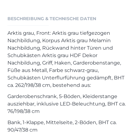
Henders & Hazel Prospekt
XOOON Lookbook
BESCHREIBUNG & TECHNISCHE DATEN
XOOON Prospekt
Casada - Wohnträume erfüllen
Arktis grau, Front: Arktis grau tiefgezogen
Nachbildung, Korpus Arktis grau Melamin
SALE
Nachbildung, Rückwand hinter Türen und
Schubkästen Arktis grau HDF Dekor
Wohnzimmer
Nachbildung, Griff, Haken, Garderobenstange,
Schlafzimmer
Füße aus Metall, Farbe schwarz-grau,
Esszimmer
Schubkästen Unterflurführung gedämpft, BHT
ca. 262/198/38 cm, bestehend aus:
Garderobenschrank, 5-Böden, Kleiderstange
ausziehbar, inklusive LED-Beleuchtung, BHT ca.
76/198/38 cm
Bank, 1-Klappe, Mittelseite, 2-Böden, BHT ca.
90/47/38 cm