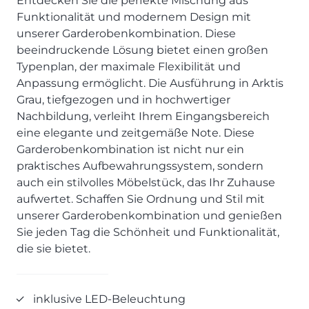
Entdecken Sie die perfekte Mischung aus
SCHLAFZIMMER
KÜCHEN PROSPEKTE
Bar- & Barhockersysteme
Historie & Philosophie
Funktionalität und modernem Design mit
ALLES ANZEIGEN
Lebensraum Küche
Beimöbel
360° Rundgang
unserer Garderobenkombination. Diese
KÜCHENTECHNIK
Prisma Journal
beeindruckende Lösung bietet einen großen
Einzelstühle & Stuhlsysteme
Kunden-Bewertungen
Dunstabzug im Kochfeld
ESSZIMMER
Typenplan, der maximale Flexibilität und
Einzeltische & Tischsysteme
Über uns
Bora - The end of normal
Anpassung ermöglicht. Die Ausführung in Arktis
KÜCHENTECHNIK
ALLES ANZEIGEN
ALLES ANZEIGEN
Neff - Mehr Raum für Kreativität
Grau, tiefgezogen und in hochwertiger
Neff - Mehr Raum für Kreativität
UNSER SERVICE
Nachbildung, verleiht Ihrem Eingangsbereich
Siemens - Intelligente Lösungen für dein Zuhause
KÜCHE
SOFA, COUCH & CO.
BORA - The end of normal
Aufmaß-Service
eine elegante und zeitgemäße Note. Diese
Liebherr - hat den Kühlschrank zwar nicht neu erfunden.
ALLE ANZEIGEN
Garderobenkombination ist nicht nur ein
2er Sofas & Funktionssofas
Aber fast.
Entsorgungs-Service
praktisches Aufbewahrungssystem, sondern
AKTIONEN
Systemgarnituren Leder
Naber - Für die perfekte Küche
Finanzkauf-Service
auch ein stilvolles Möbelstück, das Ihr Zuhause
Systemgarnituren Stoff
Quooker – Der Wasserhahn, der alles kann
Der neue MDS Prospekt
Montage-Service
aufwertet. Schaffen Sie Ordnung und Stil mit
Sessel & Hocker
Systemceram - Das Geheimnis langlebiger
25 Küchen zu Sonderkonditionen
Interior Design Service
unserer Garderobenkombination und genießen
Küchenspülen
ALLES ANZEIGEN
Newsletter-Anmeldung
Sie jeden Tag die Schönheit und Funktionalität,
Villeroy & Boch - Design trifft auf Funktionalität
SERVICES IM ÜBERBLICK
die sie bietet.
SCHLAFZIMMER
PROSPEKTE
JOBS & KARRIERE
Kleiderschränke & Systeme
inklusive LED-Beleuchtung
Lebensraum Küche
Polsterbetten & Boxspring
Auszubildende (m/w/d) - Kaufleute im Einzelhandel