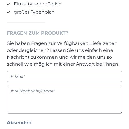
Einzeltypen möglich
Prisma Journal
Einzelbetten & Futonbetten
Möbelverkäufer (m/w/d)
großer Typenplan
Folie & Lack
Marketing-Manager (m/w/d)
ALLES ANZEIGEN
Küchenfachberater (m/w/d)
Schreiner/Monteur (m/w/d)
FRAGEN ZUM PRODUKT?
KLEINMÖBEL & DIELE
Kurzbewerbung senden
Sie haben Fragen zur Verfügbarkeit, Lieferzeiten
Einzelmöbel & Schuhschränke
oder dergleichen? Lassen Sie uns einfach eine
KONTAKT & FORMULARE
Dielenprogramme
Nachricht zukommen und wir melden uns so
schnell wie möglich mit einer Antwort bei Ihnen.
Couchtische
Kontakt
Spiegel
Beratungstermin vereinbaren
ALLES ANZEIGEN
Auftragsstatus anfordern
Wunsch-Liefertermin
JUGENDZIMMER
PROSPEKTE & KATALOGE
Absenden
Henders & Hazel Katalog