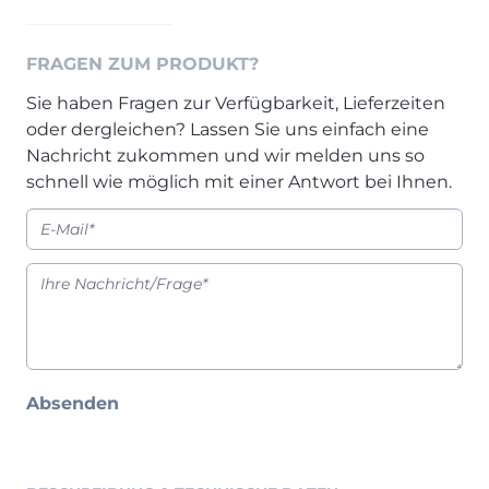
Prisma Journal
Einzelbetten & Futonbetten
Möbelverkäufer (m/w/d)
Folie & Lack
Marketing-Manager (m/w/d)
FRAGEN ZUM PRODUKT?
ALLES ANZEIGEN
Küchenfachberater (m/w/d)
Sie haben Fragen zur Verfügbarkeit, Lieferzeiten
Schreiner/Monteur (m/w/d)
oder dergleichen? Lassen Sie uns einfach eine
KLEINMÖBEL & DIELE
Kurzbewerbung senden
Nachricht zukommen und wir melden uns so
schnell wie möglich mit einer Antwort bei Ihnen.
Einzelmöbel & Schuhschränke
KONTAKT & FORMULARE
Dielenprogramme
Couchtische
Kontakt
Spiegel
Beratungstermin vereinbaren
ALLES ANZEIGEN
Auftragsstatus anfordern
Wunsch-Liefertermin
JUGENDZIMMER
Absenden
PROSPEKTE & KATALOGE
Henders & Hazel Katalog