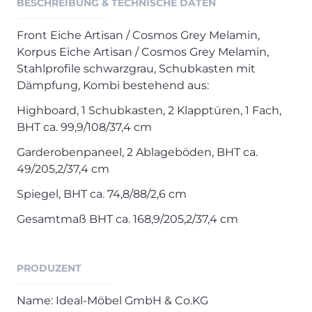
BESCHREIBUNG & TECHNISCHE DATEN
Henders & Hazel Prospekt
XOOON Lookbook
Front Eiche Artisan / Cosmos Grey Melamin,
XOOON Prospekt
Korpus Eiche Artisan / Cosmos Grey Melamin,
Casada - Wohnträume erfüllen
Stahlprofile schwarzgrau, Schubkasten mit
Dämpfung, Kombi bestehend aus:
SALE
Highboard, 1 Schubkasten, 2 Klapptüren, 1 Fach,
Wohnzimmer
BHT ca. 99,9/108/37,4 cm
Schlafzimmer
Garderobenpaneel, 2 Ablageböden, BHT ca.
Esszimmer
49/205,2/37,4 cm
Spiegel, BHT ca. 74,8/88/2,6 cm
Gesamtmaß BHT ca. 168,9/205,2/37,4 cm
PRODUZENT
Name: Ideal-Möbel GmbH & Co.KG