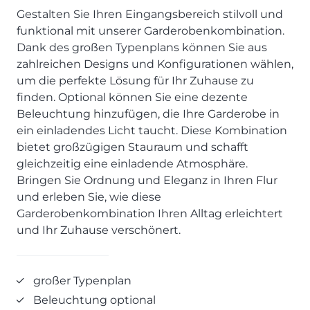
SCHLAFZIMMER
KÜCHEN PROSPEKTE
Bar- & Barhockersysteme
Historie & Philosophie
Gestalten Sie Ihren Eingangsbereich stilvoll und
ALLES ANZEIGEN
Lebensraum Küche
funktional mit unserer Garderobenkombination.
Beimöbel
360° Rundgang
KÜCHENTECHNIK
Dank des großen Typenplans können Sie aus
Prisma Journal
Einzelstühle & Stuhlsysteme
Kunden-Bewertungen
Dunstabzug im Kochfeld
zahlreichen Designs und Konfigurationen wählen,
ESSZIMMER
Einzeltische & Tischsysteme
Über uns
Bora - The end of normal
um die perfekte Lösung für Ihr Zuhause zu
KÜCHENTECHNIK
ALLES ANZEIGEN
ALLES ANZEIGEN
finden. Optional können Sie eine dezente
Neff - Mehr Raum für Kreativität
Neff - Mehr Raum für Kreativität
UNSER SERVICE
Beleuchtung hinzufügen, die Ihre Garderobe in
Siemens - Intelligente Lösungen für dein Zuhause
KÜCHE
SOFA, COUCH & CO.
BORA - The end of normal
ein einladendes Licht taucht. Diese Kombination
Aufmaß-Service
Liebherr - hat den Kühlschrank zwar nicht neu erfunden.
bietet großzügigen Stauraum und schafft
ALLE ANZEIGEN
2er Sofas & Funktionssofas
Aber fast.
Entsorgungs-Service
gleichzeitig eine einladende Atmosphäre.
AKTIONEN
Systemgarnituren Leder
Naber - Für die perfekte Küche
Finanzkauf-Service
Bringen Sie Ordnung und Eleganz in Ihren Flur
Systemgarnituren Stoff
Quooker – Der Wasserhahn, der alles kann
Der neue MDS Prospekt
Montage-Service
und erleben Sie, wie diese
Sessel & Hocker
Systemceram - Das Geheimnis langlebiger
25 Küchen zu Sonderkonditionen
Interior Design Service
Garderobenkombination Ihren Alltag erleichtert
Küchenspülen
ALLES ANZEIGEN
Newsletter-Anmeldung
und Ihr Zuhause verschönert.
Villeroy & Boch - Design trifft auf Funktionalität
SERVICES IM ÜBERBLICK
SCHLAFZIMMER
großer Typenplan
PROSPEKTE
JOBS & KARRIERE
Kleiderschränke & Systeme
Beleuchtung optional
Lebensraum Küche
Polsterbetten & Boxspring
Auszubildende (m/w/d) - Kaufleute im Einzelhandel