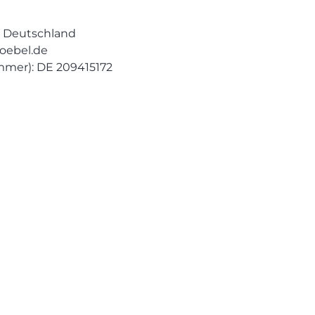
h, Deutschland
oebel.de
mmer): DE 209415172