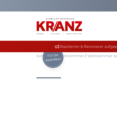
Bauherren & Renovierer aufgep
Für Sie
Sortiment
/
Wohnzimmer
/
Wohnzimmer te
bestellbar