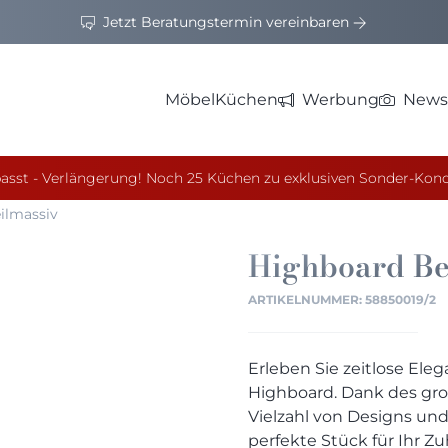
Jetzt Beratungstermin vereinbaren
Möbel
Küchen
Werbung
News
asst - Verlängerung! Noch 25 Küchen zu exklusiven Sonder-Kond
ilmassiv
Highboard
Be
ARTIKELNUMMER:
58850019/2
Erleben Sie zeitlose Ele
Highboard. Dank des gro
Vielzahl von Designs un
perfekte Stück für Ihr Z