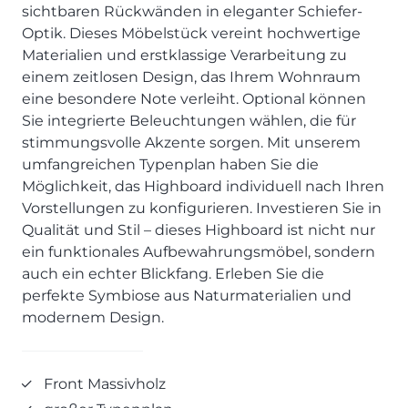
SCHLAFZIMMER
KÜCHEN PROSPEKTE
sichtbaren Rückwänden in eleganter Schiefer-
Bar- & Barhockersysteme
Historie & Philosophie
Optik. Dieses Möbelstück vereint hochwertige
ALLES ANZEIGEN
Lebensraum Küche
Beimöbel
360° Rundgang
KÜCHENTECHNIK
Materialien und erstklassige Verarbeitung zu
Prisma Journal
Einzelstühle & Stuhlsysteme
Kunden-Bewertungen
einem zeitlosen Design, das Ihrem Wohnraum
Dunstabzug im Kochfeld
ESSZIMMER
Einzeltische & Tischsysteme
Über uns
eine besondere Note verleiht. Optional können
Bora - The end of normal
KÜCHENTECHNIK
ALLES ANZEIGEN
ALLES ANZEIGEN
Sie integrierte Beleuchtungen wählen, die für
Neff - Mehr Raum für Kreativität
stimmungsvolle Akzente sorgen. Mit unserem
Neff - Mehr Raum für Kreativität
UNSER SERVICE
Siemens - Intelligente Lösungen für dein Zuhause
umfangreichen Typenplan haben Sie die
KÜCHE
SOFA, COUCH & CO.
BORA - The end of normal
Aufmaß-Service
Liebherr - hat den Kühlschrank zwar nicht neu erfunden.
Möglichkeit, das Highboard individuell nach Ihren
ALLE ANZEIGEN
2er Sofas & Funktionssofas
Aber fast.
Entsorgungs-Service
Vorstellungen zu konfigurieren. Investieren Sie in
AKTIONEN
Systemgarnituren Leder
Naber - Für die perfekte Küche
Finanzkauf-Service
Qualität und Stil – dieses Highboard ist nicht nur
Systemgarnituren Stoff
Quooker – Der Wasserhahn, der alles kann
Der neue MDS Prospekt
Montage-Service
ein funktionales Aufbewahrungsmöbel, sondern
auch ein echter Blickfang. Erleben Sie die
Sessel & Hocker
Systemceram - Das Geheimnis langlebiger
25 Küchen zu Sonderkonditionen
Interior Design Service
Küchenspülen
perfekte Symbiose aus Naturmaterialien und
ALLES ANZEIGEN
Newsletter-Anmeldung
modernem Design.
Villeroy & Boch - Design trifft auf Funktionalität
SERVICES IM ÜBERBLICK
SCHLAFZIMMER
PROSPEKTE
JOBS & KARRIERE
Kleiderschränke & Systeme
Front Massivholz
Lebensraum Küche
Polsterbetten & Boxspring
Auszubildende (m/w/d) - Kaufleute im Einzelhandel