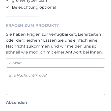
großer Typenplan
Prisma Journal
Einzelbetten & Futonbetten
Möbelverkäufer (m/w/d)
Beleuchtung optional
Folie & Lack
Marketing-Manager (m/w/d)
ALLES ANZEIGEN
Küchenfachberater (m/w/d)
FRAGEN ZUM PRODUKT?
Schreiner/Monteur (m/w/d)
KLEINMÖBEL & DIELE
Kurzbewerbung senden
Sie haben Fragen zur Verfügbarkeit, Lieferzeiten
oder dergleichen? Lassen Sie uns einfach eine
Einzelmöbel & Schuhschränke
Nachricht zukommen und wir melden uns so
KONTAKT & FORMULARE
Dielenprogramme
schnell wie möglich mit einer Antwort bei Ihnen.
Couchtische
Kontakt
Spiegel
Beratungstermin vereinbaren
ALLES ANZEIGEN
Auftragsstatus anfordern
Wunsch-Liefertermin
JUGENDZIMMER
PROSPEKTE & KATALOGE
Absenden
Henders & Hazel Katalog