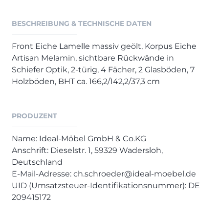
Henders & Hazel Prospekt
XOOON Lookbook
BESCHREIBUNG & TECHNISCHE DATEN
XOOON Prospekt
Casada - Wohnträume erfüllen
Front Eiche Lamelle massiv geölt, Korpus Eiche
Artisan Melamin, sichtbare Rückwände in
Schiefer Optik, 2-türig, 4 Fächer, 2 Glasböden, 7
SALE
Holzböden, BHT ca. 166,2/142,2/37,3 cm
Wohnzimmer
Schlafzimmer
PRODUZENT
Esszimmer
Name: Ideal-Möbel GmbH & Co.KG
Anschrift: Dieselstr. 1, 59329 Wadersloh,
Deutschland
E-Mail-Adresse: ch.schroeder@ideal-moebel.de
UID (Umsatzsteuer-Identifikationsnummer): DE
209415172