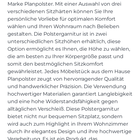
SCHLAFZIMMER
KÜCHEN PROSPEKTE
Marke Planpolster. Mit einer Auswahl von drei
Bar- & Barhockersysteme
Historie & Philosophie
verschiedenen Sitzhärten können Sie Ihre
ALLES ANZEIGEN
Lebensraum Küche
Beimöbel
360° Rundgang
KÜCHENTECHNIK
persönliche Vorliebe für optimalen Komfort
Prisma Journal
Einzelstühle & Stuhlsysteme
Kunden-Bewertungen
wählen und Ihren Wohnraum nach Belieben
Dunstabzug im Kochfeld
ESSZIMMER
Einzeltische & Tischsysteme
Über uns
gestalten. Die Polstergarnitur ist in zwei
Bora - The end of normal
KÜCHENTECHNIK
ALLES ANZEIGEN
ALLES ANZEIGEN
unterschiedlichen Sitzhöhen erhältlich, diese
Neff - Mehr Raum für Kreativität
Option ermöglicht es Ihnen, die Höhe zu wählen,
Neff - Mehr Raum für Kreativität
UNSER SERVICE
Siemens - Intelligente Lösungen für dein Zuhause
die am besten zu Ihrer Körpergröße passt und
KÜCHE
SOFA, COUCH & CO.
BORA - The end of normal
Aufmaß-Service
Liebherr - hat den Kühlschrank zwar nicht neu erfunden.
somit den bestmöglichen Sitzkomfort
ALLE ANZEIGEN
2er Sofas & Funktionssofas
Aber fast.
Entsorgungs-Service
gewährleistet. Jedes Möbelstück aus dem Hause
AKTIONEN
Systemgarnituren Leder
Naber - Für die perfekte Küche
Finanzkauf-Service
Planpolster zeugt von hervorragender Qualität
Systemgarnituren Stoff
Quooker – Der Wasserhahn, der alles kann
Der neue MDS Prospekt
Montage-Service
und handwerklicher Präzision. Die Verwendung
hochwertiger Materialien garantiert Langlebigkeit
Sessel & Hocker
Systemceram - Das Geheimnis langlebiger
25 Küchen zu Sonderkonditionen
Interior Design Service
Küchenspülen
und eine hohe Widerstandsfähigkeit gegen
ALLES ANZEIGEN
Newsletter-Anmeldung
alltäglichen Verschleiß. Diese Polstergarnitur
Villeroy & Boch - Design trifft auf Funktionalität
SERVICES IM ÜBERBLICK
bietet nicht nur bequemen Sitzplatz, sondern
SCHLAFZIMMER
wird auch zum Highlight in Ihrem Wohnzimmer
PROSPEKTE
JOBS & KARRIERE
Kleiderschränke & Systeme
durch ihr elegantes Design und ihre hochwertige
Lebensraum Küche
Verarbeitung. Es ist ein Produkt, das
Polsterbetten & Boxspring
Auszubildende (m/w/d) - Kaufleute im Einzelhandel