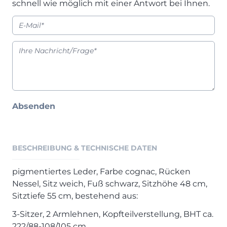
schnell wie möglich mit einer Antwort bei Ihnen.
Henders & Hazel Prospekt
XOOON Lookbook
XOOON Prospekt
Casada - Wohnträume erfüllen
SALE
Wohnzimmer
Absenden
Schlafzimmer
Esszimmer
BESCHREIBUNG & TECHNISCHE DATEN
pigmentiertes Leder, Farbe cognac, Rücken
Nessel, Sitz weich, Fuß schwarz, Sitzhöhe 48 cm,
Sitztiefe 55 cm, bestehend aus:
3-Sitzer, 2 Armlehnen, Kopfteilverstellung, BHT ca.
222/88-108/105 cm