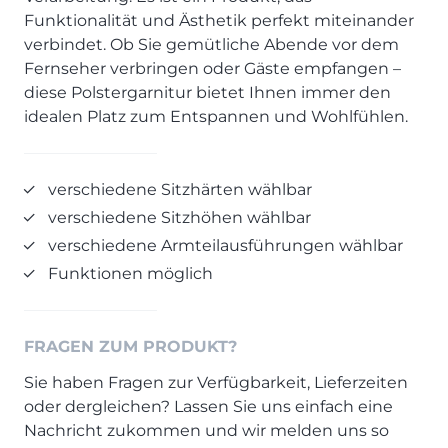
Prisma Journal
Funktionalität und Ästhetik perfekt miteinander
Einzelbetten & Futonbetten
Möbelverkäufer (m/w/d)
verbindet. Ob Sie gemütliche Abende vor dem
Folie & Lack
Marketing-Manager (m/w/d)
Fernseher verbringen oder Gäste empfangen –
ALLES ANZEIGEN
Küchenfachberater (m/w/d)
diese Polstergarnitur bietet Ihnen immer den
Schreiner/Monteur (m/w/d)
idealen Platz zum Entspannen und Wohlfühlen.
KLEINMÖBEL & DIELE
Kurzbewerbung senden
Einzelmöbel & Schuhschränke
verschiedene Sitzhärten wählbar
KONTAKT & FORMULARE
Dielenprogramme
verschiedene Sitzhöhen wählbar
Couchtische
Kontakt
verschiedene Armteilausführungen wählbar
Spiegel
Beratungstermin vereinbaren
Funktionen möglich
ALLES ANZEIGEN
Auftragsstatus anfordern
Wunsch-Liefertermin
JUGENDZIMMER
FRAGEN ZUM PRODUKT?
Sie haben Fragen zur Verfügbarkeit, Lieferzeiten
PROSPEKTE & KATALOGE
oder dergleichen? Lassen Sie uns einfach eine
Henders & Hazel Katalog
Nachricht zukommen und wir melden uns so