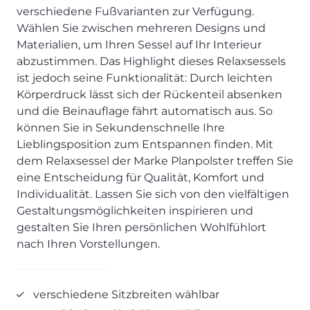
verschiedene Fußvarianten zur Verfügung.
Prisma Journal
Einzelbetten & Futonbetten
Möbelverkäufer (m/w/d)
Wählen Sie zwischen mehreren Designs und
Folie & Lack
Marketing-Manager (m/w/d)
Materialien, um Ihren Sessel auf Ihr Interieur
ALLES ANZEIGEN
Küchenfachberater (m/w/d)
abzustimmen. Das Highlight dieses Relaxsessels
Schreiner/Monteur (m/w/d)
ist jedoch seine Funktionalität: Durch leichten
Körperdruck lässt sich der Rückenteil absenken
KLEINMÖBEL & DIELE
Kurzbewerbung senden
und die Beinauflage fährt automatisch aus. So
Einzelmöbel & Schuhschränke
können Sie in Sekundenschnelle Ihre
KONTAKT & FORMULARE
Dielenprogramme
Lieblingsposition zum Entspannen finden. Mit
Couchtische
Kontakt
dem Relaxsessel der Marke Planpolster treffen Sie
Spiegel
Beratungstermin vereinbaren
eine Entscheidung für Qualität, Komfort und
Individualität. Lassen Sie sich von den vielfältigen
ALLES ANZEIGEN
Auftragsstatus anfordern
Gestaltungsmöglichkeiten inspirieren und
Wunsch-Liefertermin
gestalten Sie Ihren persönlichen Wohlfühlort
JUGENDZIMMER
nach Ihren Vorstellungen.
PROSPEKTE & KATALOGE
verschiedene Sitzbreiten wählbar
Henders & Hazel Katalog