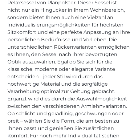
SCHLAFZIMMER
Relaxsessel von Planpolster. Dieser Sessel ist
KÜCHEN PROSPEKTE
Bar- & Barhockersysteme
Historie & Philosophie
nicht nur ein Hingucker in Ihrem Wohnbereich,
ALLES ANZEIGEN
Lebensraum Küche
Beimöbel
360° Rundgang
KÜCHENTECHNIK
sondern bietet Ihnen auch eine Vielzahl an
Prisma Journal
Einzelstühle & Stuhlsysteme
Kunden-Bewertungen
Individualisierungsmöglichkeiten für höchsten
Dunstabzug im Kochfeld
ESSZIMMER
Einzeltische & Tischsysteme
Über uns
Sitzkomfort und eine perfekte Anpassung an Ihre
Bora - The end of normal
KÜCHENTECHNIK
ALLES ANZEIGEN
persönlichen Bedürfnisse und Vorlieben. Die
ALLES ANZEIGEN
Neff - Mehr Raum für Kreativität
unterschiedlichen Rückenvarianten ermöglichen
Neff - Mehr Raum für Kreativität
UNSER SERVICE
Siemens - Intelligente Lösungen für dein Zuhause
es Ihnen, den Sessel nach Ihrer bevorzugten
KÜCHE
SOFA, COUCH & CO.
BORA - The end of normal
Aufmaß-Service
Liebherr - hat den Kühlschrank zwar nicht neu erfunden.
Optik auszuwählen. Egal ob Sie sich für die
ALLE ANZEIGEN
2er Sofas & Funktionssofas
Aber fast.
Entsorgungs-Service
klassische, moderne oder elegante Variante
AKTIONEN
Systemgarnituren Leder
Naber - Für die perfekte Küche
Finanzkauf-Service
entscheiden - jeder Stil wird durch das
hochwertige Material und die sorgfältige
Systemgarnituren Stoff
Quooker – Der Wasserhahn, der alles kann
Der neue MDS Prospekt
Montage-Service
Verarbeitung optimal zur Geltung gebracht.
Sessel & Hocker
Systemceram - Das Geheimnis langlebiger
25 Küchen zu Sonderkonditionen
Interior Design Service
Ergänzt wird dies durch die Auswahlmöglichkeit
Küchenspülen
ALLES ANZEIGEN
Newsletter-Anmeldung
zwischen den verschiedenen Armlehnvarianten.
Villeroy & Boch - Design trifft auf Funktionalität
SERVICES IM ÜBERBLICK
Ob schlicht und geradlinig, geschwungen oder
SCHLAFZIMMER
breit – wählen Sie die Form, die am besten zu
PROSPEKTE
JOBS & KARRIERE
Ihnen passt und genießen Sie zusätzlichen
Kleiderschränke & Systeme
Lebensraum Küche
Komfort. Für noch mehr Individualität stehen
Polsterbetten & Boxspring
Auszubildende (m/w/d) - Kaufleute im Einzelhandel