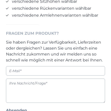
verschiedene Sitzhöhen wählbar
Henders & Hazel Prospekt
verschiedene Rückenvarianten wählbar
XOOON Lookbook
verschiedene Armlehnenvarianten wählbar
XOOON Prospekt
Casada - Wohnträume erfüllen
FRAGEN ZUM PRODUKT?
SALE
Sie haben Fragen zur Verfügbarkeit, Lieferzeiten
Wohnzimmer
oder dergleichen? Lassen Sie uns einfach eine
Schlafzimmer
Nachricht zukommen und wir melden uns so
Esszimmer
schnell wie möglich mit einer Antwort bei Ihnen.
Absenden