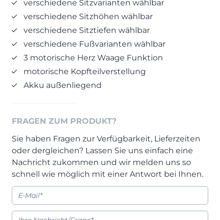
verschiedene Sitzvarianten wählbar
Prisma Journal
Einzelbetten & Futonbetten
Möbelverkäufer (m/w/d)
verschiedene Sitzhöhen wählbar
Folie & Lack
Marketing-Manager (m/w/d)
verschiedene Sitztiefen wählbar
ALLES ANZEIGEN
Küchenfachberater (m/w/d)
verschiedene Fußvarianten wählbar
Schreiner/Monteur (m/w/d)
3 motorische Herz Waage Funktion
KLEINMÖBEL & DIELE
Kurzbewerbung senden
motorische Kopfteilverstellung
Einzelmöbel & Schuhschränke
Akku außenliegend
KONTAKT & FORMULARE
Dielenprogramme
Couchtische
Kontakt
FRAGEN ZUM PRODUKT?
Spiegel
Beratungstermin vereinbaren
ALLES ANZEIGEN
Auftragsstatus anfordern
Sie haben Fragen zur Verfügbarkeit, Lieferzeiten
oder dergleichen? Lassen Sie uns einfach eine
Wunsch-Liefertermin
Nachricht zukommen und wir melden uns so
JUGENDZIMMER
schnell wie möglich mit einer Antwort bei Ihnen.
PROSPEKTE & KATALOGE
Henders & Hazel Katalog