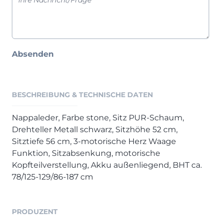
Henders & Hazel Prospekt
XOOON Lookbook
XOOON Prospekt
Casada - Wohnträume erfüllen
Absenden
SALE
Wohnzimmer
BESCHREIBUNG & TECHNISCHE DATEN
Schlafzimmer
Esszimmer
Nappaleder, Farbe stone, Sitz PUR-Schaum,
Drehteller Metall schwarz, Sitzhöhe 52 cm,
Sitztiefe 56 cm, 3-motorische Herz Waage
Funktion, Sitzabsenkung, motorische
Kopfteilverstellung, Akku außenliegend, BHT ca.
78/125-129/86-187 cm
PRODUZENT