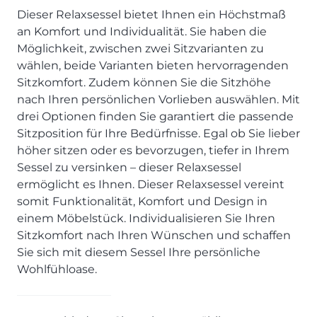
SCHLAFZIMMER
KÜCHEN PROSPEKTE
Bar- & Barhockersysteme
Historie & Philosophie
Dieser Relaxsessel bietet Ihnen ein Höchstmaß
ALLES ANZEIGEN
Lebensraum Küche
an Komfort und Individualität. Sie haben die
Beimöbel
360° Rundgang
KÜCHENTECHNIK
Möglichkeit, zwischen zwei Sitzvarianten zu
Prisma Journal
Einzelstühle & Stuhlsysteme
Kunden-Bewertungen
Dunstabzug im Kochfeld
wählen, beide Varianten bieten hervorragenden
ESSZIMMER
Einzeltische & Tischsysteme
Über uns
Bora - The end of normal
Sitzkomfort. Zudem können Sie die Sitzhöhe
KÜCHENTECHNIK
ALLES ANZEIGEN
ALLES ANZEIGEN
nach Ihren persönlichen Vorlieben auswählen. Mit
Neff - Mehr Raum für Kreativität
Neff - Mehr Raum für Kreativität
UNSER SERVICE
drei Optionen finden Sie garantiert die passende
Siemens - Intelligente Lösungen für dein Zuhause
KÜCHE
SOFA, COUCH & CO.
BORA - The end of normal
Sitzposition für Ihre Bedürfnisse. Egal ob Sie lieber
Aufmaß-Service
Liebherr - hat den Kühlschrank zwar nicht neu erfunden.
höher sitzen oder es bevorzugen, tiefer in Ihrem
ALLE ANZEIGEN
2er Sofas & Funktionssofas
Aber fast.
Entsorgungs-Service
Sessel zu versinken – dieser Relaxsessel
AKTIONEN
Systemgarnituren Leder
Naber - Für die perfekte Küche
Finanzkauf-Service
ermöglicht es Ihnen. Dieser Relaxsessel vereint
Systemgarnituren Stoff
Quooker – Der Wasserhahn, der alles kann
Der neue MDS Prospekt
Montage-Service
somit Funktionalität, Komfort und Design in
Sessel & Hocker
Systemceram - Das Geheimnis langlebiger
25 Küchen zu Sonderkonditionen
Interior Design Service
einem Möbelstück. Individualisieren Sie Ihren
Küchenspülen
ALLES ANZEIGEN
Newsletter-Anmeldung
Sitzkomfort nach Ihren Wünschen und schaffen
Villeroy & Boch - Design trifft auf Funktionalität
Sie sich mit diesem Sessel Ihre persönliche
SERVICES IM ÜBERBLICK
Wohlfühloase.
SCHLAFZIMMER
PROSPEKTE
JOBS & KARRIERE
Kleiderschränke & Systeme
Lebensraum Küche
Polsterbetten & Boxspring
Auszubildende (m/w/d) - Kaufleute im Einzelhandel