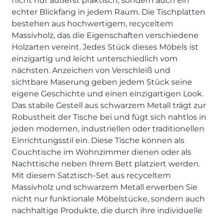
nicht nur äußerst praktisch, sondern auch ein
SCHLAFZIMMER
KÜCHEN PROSPEKTE
Bar- & Barhockersysteme
Historie & Philosophie
echter Blickfang in jedem Raum. Die Tischplatten
ALLES ANZEIGEN
Lebensraum Küche
Beimöbel
360° Rundgang
bestehen aus hochwertigem, recyceltem
KÜCHENTECHNIK
Prisma Journal
Massivholz, das die Eigenschaften verschiedene
Einzelstühle & Stuhlsysteme
Kunden-Bewertungen
Dunstabzug im Kochfeld
ESSZIMMER
Holzarten vereint. Jedes Stück dieses Möbels ist
Einzeltische & Tischsysteme
Über uns
Bora - The end of normal
einzigartig und leicht unterschiedlich vom
KÜCHENTECHNIK
ALLES ANZEIGEN
ALLES ANZEIGEN
Neff - Mehr Raum für Kreativität
nächsten. Anzeichen von Verschleiß und
Neff - Mehr Raum für Kreativität
UNSER SERVICE
sichtbare Maserung geben jedem Stück seine
Siemens - Intelligente Lösungen für dein Zuhause
KÜCHE
SOFA, COUCH & CO.
BORA - The end of normal
Aufmaß-Service
eigene Geschichte und einen einzigartigen Look.
Liebherr - hat den Kühlschrank zwar nicht neu erfunden.
ALLE ANZEIGEN
Das stabile Gestell aus schwarzem Metall trägt zur
2er Sofas & Funktionssofas
Aber fast.
Entsorgungs-Service
Robustheit der Tische bei und fügt sich nahtlos in
AKTIONEN
Systemgarnituren Leder
Naber - Für die perfekte Küche
Finanzkauf-Service
jeden modernen, industriellen oder traditionellen
Systemgarnituren Stoff
Quooker – Der Wasserhahn, der alles kann
Der neue MDS Prospekt
Montage-Service
Einrichtungsstil ein. Diese Tische können als
Sessel & Hocker
Systemceram - Das Geheimnis langlebiger
25 Küchen zu Sonderkonditionen
Interior Design Service
Couchtische im Wohnzimmer dienen oder als
Küchenspülen
ALLES ANZEIGEN
Newsletter-Anmeldung
Nachttische neben Ihrem Bett platziert werden.
Villeroy & Boch - Design trifft auf Funktionalität
SERVICES IM ÜBERBLICK
Mit diesem Satztisch-Set aus recyceltem
Massivholz und schwarzem Metall erwerben Sie
SCHLAFZIMMER
PROSPEKTE
nicht nur funktionale Möbelstücke, sondern auch
JOBS & KARRIERE
Kleiderschränke & Systeme
nachhaltige Produkte, die durch ihre individuelle
Lebensraum Küche
Polsterbetten & Boxspring
Auszubildende (m/w/d) - Kaufleute im Einzelhandel