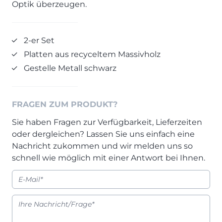
Optik überzeugen.
Prisma Journal
Einzelbetten & Futonbetten
Möbelverkäufer (m/w/d)
Folie & Lack
Marketing-Manager (m/w/d)
2-er Set
ALLES ANZEIGEN
Küchenfachberater (m/w/d)
Platten aus recyceltem Massivholz
Schreiner/Monteur (m/w/d)
Gestelle Metall schwarz
KLEINMÖBEL & DIELE
Kurzbewerbung senden
Einzelmöbel & Schuhschränke
KONTAKT & FORMULARE
Dielenprogramme
FRAGEN ZUM PRODUKT?
Couchtische
Kontakt
Sie haben Fragen zur Verfügbarkeit, Lieferzeiten
Spiegel
Beratungstermin vereinbaren
oder dergleichen? Lassen Sie uns einfach eine
ALLES ANZEIGEN
Auftragsstatus anfordern
Nachricht zukommen und wir melden uns so
Wunsch-Liefertermin
schnell wie möglich mit einer Antwort bei Ihnen.
JUGENDZIMMER
PROSPEKTE & KATALOGE
Henders & Hazel Katalog