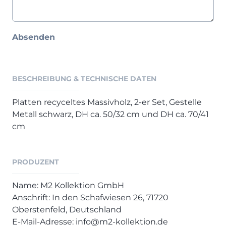
Henders & Hazel Prospekt
XOOON Lookbook
XOOON Prospekt
Absenden
Casada - Wohnträume erfüllen
SALE
BESCHREIBUNG & TECHNISCHE DATEN
Wohnzimmer
Platten recyceltes Massivholz, 2-er Set, Gestelle
Schlafzimmer
Metall schwarz, DH ca. 50/32 cm und DH ca. 70/41
Esszimmer
cm
PRODUZENT
Name: M2 Kollektion GmbH
Anschrift: In den Schafwiesen 26, 71720
Oberstenfeld, Deutschland
E-Mail-Adresse: info@m2-kollektion.de