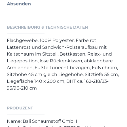
Henders & Hazel Prospekt
Absenden
XOOON Lookbook
XOOON Prospekt
Casada - Wohnträume erfüllen
BESCHREIBUNG & TECHNISCHE DATEN
Flachgewebe, 100% Polyester, Farbe rot,
SALE
Lattenrost und Sandwich-Polsteraufbau mit
Wohnzimmer
Kaltschaum im Sitzteil, Bettkasten, Relax- und
Schlafzimmer
Liegeposition, lose Rückenkissen, abklappbare
Esszimmer
Armlehnen, Fußteil unecht bezogen, Fuß chrom,
Sitzhöhe 45 cm gleich Liegehöhe, Sitztiefe 55 cm,
Liegefläche 140 x 200 cm, BHT ca. 162-218/83-
93/96-210 cm
PRODUZENT
Name: Bali Schaumstoff GmbH