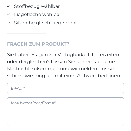
Prisma Journal
Stoffbezug wählbar
Einzelbetten & Futonbetten
Möbelverkäufer (m/w/d)
Liegefläche wählbar
Folie & Lack
Marketing-Manager (m/w/d)
Sitzhöhe gleich Liegehöhe
ALLES ANZEIGEN
Küchenfachberater (m/w/d)
Schreiner/Monteur (m/w/d)
KLEINMÖBEL & DIELE
Kurzbewerbung senden
FRAGEN ZUM PRODUKT?
Einzelmöbel & Schuhschränke
Sie haben Fragen zur Verfügbarkeit, Lieferzeiten
KONTAKT & FORMULARE
Dielenprogramme
oder dergleichen? Lassen Sie uns einfach eine
Couchtische
Kontakt
Nachricht zukommen und wir melden uns so
Spiegel
Beratungstermin vereinbaren
schnell wie möglich mit einer Antwort bei Ihnen.
ALLES ANZEIGEN
Auftragsstatus anfordern
Wunsch-Liefertermin
JUGENDZIMMER
PROSPEKTE & KATALOGE
Henders & Hazel Katalog