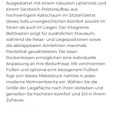
SCHLAFZIMMER
KÜCHEN PROSPEKTE
Ausgestattet mit einem robusten Lattenrost und
Bar- & Barhockersysteme
Historie & Philosophie
einem Sandwich-Polsteraufbau aus
ALLES ANZEIGEN
Lebensraum Küche
Beimöbel
360° Rundgang
KÜCHENTECHNIK
hochwertigem Kaltschaum im Sitzteil bietet
Prisma Journal
Einzelstühle & Stuhlsysteme
Kunden-Bewertungen
dieses Sofa unvergleichlichen Komfort sowohl im
Dunstabzug im Kochfeld
ESSZIMMER
Einzeltische & Tischsysteme
Über uns
Sitzen als auch im Liegen. Der integrierte
Bora - The end of normal
KÜCHENTECHNIK
ALLES ANZEIGEN
ALLES ANZEIGEN
Bettkasten sorgt für zusätzlichen Stauraum,
Neff - Mehr Raum für Kreativität
während die Relax- und Liegepositionen sowie
Neff - Mehr Raum für Kreativität
UNSER SERVICE
Siemens - Intelligente Lösungen für dein Zuhause
die abklappbaren Armlehnen maximale
KÜCHE
SOFA, COUCH & CO.
BORA - The end of normal
Aufmaß-Service
Liebherr - hat den Kühlschrank zwar nicht neu erfunden.
Flexibilität gewährleisten. Die losen
ALLE ANZEIGEN
2er Sofas & Funktionssofas
Aber fast.
Entsorgungs-Service
Rückenkissen ermöglichen eine individuelle
AKTIONEN
Systemgarnituren Leder
Naber - Für die perfekte Küche
Finanzkauf-Service
Anpassung an Ihre Bedürfnisse. Mit verchromten
Systemgarnituren Stoff
Quooker – Der Wasserhahn, der alles kann
Der neue MDS Prospekt
Montage-Service
Füßen und optional echt bezogenem Fußteil
fügt sich dieses Möbelstück nahtlos in jedes
Sessel & Hocker
Systemceram - Das Geheimnis langlebiger
25 Küchen zu Sonderkonditionen
Interior Design Service
Küchenspülen
moderne Wohnambiente ein. Wählen Sie die
ALLES ANZEIGEN
Newsletter-Anmeldung
Größe der Liegefläche nach Ihren Vorlieben und
Villeroy & Boch - Design trifft auf Funktionalität
SERVICES IM ÜBERBLICK
genießen Sie höchsten Komfort und Stil in Ihrem
SCHLAFZIMMER
Zuhause.
PROSPEKTE
JOBS & KARRIERE
Kleiderschränke & Systeme
Lebensraum Küche
Polsterbetten & Boxspring
Auszubildende (m/w/d) - Kaufleute im Einzelhandel