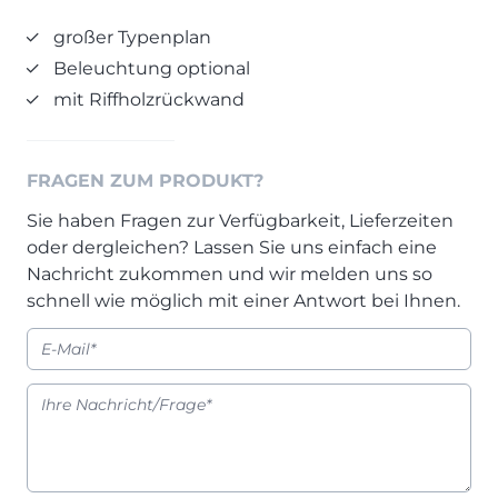
Prisma Journal
Einzelbetten & Futonbetten
Möbelverkäufer (m/w/d)
großer Typenplan
Folie & Lack
Marketing-Manager (m/w/d)
Beleuchtung optional
ALLES ANZEIGEN
Küchenfachberater (m/w/d)
mit Riffholzrückwand
Schreiner/Monteur (m/w/d)
KLEINMÖBEL & DIELE
Kurzbewerbung senden
FRAGEN ZUM PRODUKT?
Einzelmöbel & Schuhschränke
KONTAKT & FORMULARE
Dielenprogramme
Sie haben Fragen zur Verfügbarkeit, Lieferzeiten
oder dergleichen? Lassen Sie uns einfach eine
Couchtische
Kontakt
Nachricht zukommen und wir melden uns so
Spiegel
Beratungstermin vereinbaren
schnell wie möglich mit einer Antwort bei Ihnen.
ALLES ANZEIGEN
Auftragsstatus anfordern
Wunsch-Liefertermin
JUGENDZIMMER
PROSPEKTE & KATALOGE
Henders & Hazel Katalog