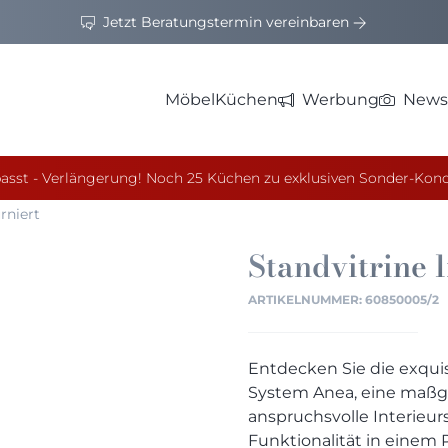
Jetzt Beratungstermin vereinbaren
Möbel
Küchen
Werbung
News
asst - Verlängerung! Noch 25 Küchen zu exklusiven Sonder-Kond
niert
Standvitrine 
ARTIKELNUMMER:
60850005/2
Entdecken Sie die exqui
System Anea, eine maßg
anspruchsvolle Interieurs
Funktionalität in einem P