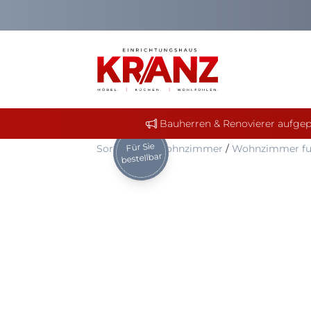
Bauherren & Renovierer aufgep
Für Sie
Sortiment
/
Wohnzimmer
/
Wohnzimmer fur
bestellbar