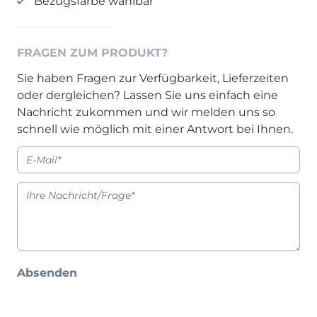
Bezugsfarbe wählbar
Prisma Journal
Einzelbetten & Futonbetten
Möbelverkäufer (m/w/d)
Folie & Lack
Marketing-Manager (m/w/d)
FRAGEN ZUM PRODUKT?
ALLES ANZEIGEN
Küchenfachberater (m/w/d)
Schreiner/Monteur (m/w/d)
Sie haben Fragen zur Verfügbarkeit, Lieferzeiten
oder dergleichen? Lassen Sie uns einfach eine
KLEINMÖBEL & DIELE
Kurzbewerbung senden
Nachricht zukommen und wir melden uns so
Einzelmöbel & Schuhschränke
schnell wie möglich mit einer Antwort bei Ihnen.
KONTAKT & FORMULARE
Dielenprogramme
Couchtische
Kontakt
Spiegel
Beratungstermin vereinbaren
ALLES ANZEIGEN
Auftragsstatus anfordern
Wunsch-Liefertermin
JUGENDZIMMER
Absenden
PROSPEKTE & KATALOGE
Henders & Hazel Katalog