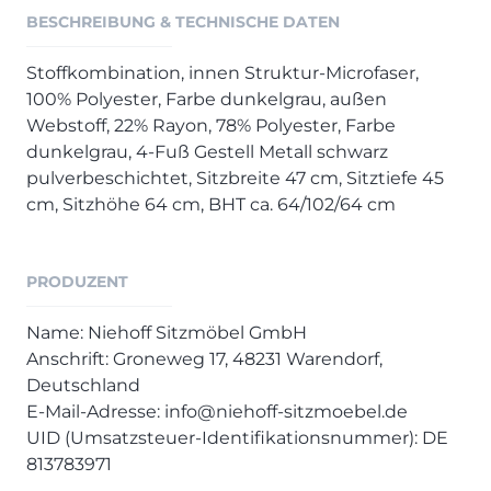
Henders & Hazel Prospekt
BESCHREIBUNG & TECHNISCHE DATEN
XOOON Lookbook
XOOON Prospekt
Stoffkombination, innen Struktur-Microfaser,
100% Polyester, Farbe dunkelgrau, außen
Casada - Wohnträume erfüllen
Webstoff, 22% Rayon, 78% Polyester, Farbe
dunkelgrau, 4-Fuß Gestell Metall schwarz
SALE
pulverbeschichtet, Sitzbreite 47 cm, Sitztiefe 45
Wohnzimmer
cm, Sitzhöhe 64 cm, BHT ca. 64/102/64 cm
Schlafzimmer
Esszimmer
PRODUZENT
Name: Niehoff Sitzmöbel GmbH
Anschrift: Groneweg 17, 48231 Warendorf,
Deutschland
E-Mail-Adresse: info@niehoff-sitzmoebel.de
UID (Umsatzsteuer-Identifikationsnummer): DE
813783971