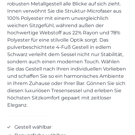
SCHLAFZIMMER
KÜCHEN PROSPEKTE
robusten Metallgestell alle Blicke auf sich zieht.
Bar- & Barhockersysteme
Historie & Philosophie
Innen verwöhnt Sie die Struktur-Microfaser aus
ALLES ANZEIGEN
Lebensraum Küche
Beimöbel
360° Rundgang
KÜCHENTECHNIK
100% Polyester mit einem unvergleichlich
Prisma Journal
Einzelstühle & Stuhlsysteme
Kunden-Bewertungen
weichen Sitzgefühl, während außen der
Dunstabzug im Kochfeld
ESSZIMMER
Einzeltische & Tischsysteme
Über uns
hochwertige Webstoff aus 22% Rayon und 78%
Bora - The end of normal
KÜCHENTECHNIK
ALLES ANZEIGEN
ALLES ANZEIGEN
Polyester für eine stilvolle Optik sorgt. Das
Neff - Mehr Raum für Kreativität
pulverbeschichtete 4-Fuß Gestell in edlem
Neff - Mehr Raum für Kreativität
UNSER SERVICE
Siemens - Intelligente Lösungen für dein Zuhause
Schwarz verleiht dem Sessel nicht nur Stabilität,
KÜCHE
SOFA, COUCH & CO.
BORA - The end of normal
Aufmaß-Service
Liebherr - hat den Kühlschrank zwar nicht neu erfunden.
sondern auch einen modernen Touch. Wählen
ALLE ANZEIGEN
2er Sofas & Funktionssofas
Aber fast.
Entsorgungs-Service
Sie das Gestell nach Ihren individuellen Vorlieben
AKTIONEN
Systemgarnituren Leder
Naber - Für die perfekte Küche
Finanzkauf-Service
und schaffen Sie so ein harmonisches Ambiente
Systemgarnituren Stoff
Quooker – Der Wasserhahn, der alles kann
Der neue MDS Prospekt
Montage-Service
in Ihrem Zuhause oder Ihrer Bar. Gönnen Sie sich
diesen luxuriösen Tresensessel und erleben Sie
Sessel & Hocker
Systemceram - Das Geheimnis langlebiger
25 Küchen zu Sonderkonditionen
Interior Design Service
Küchenspülen
höchsten Sitzkomfort gepaart mit zeitloser
ALLES ANZEIGEN
Newsletter-Anmeldung
Eleganz.
Villeroy & Boch - Design trifft auf Funktionalität
SERVICES IM ÜBERBLICK
SCHLAFZIMMER
PROSPEKTE
JOBS & KARRIERE
Kleiderschränke & Systeme
Gestell wählbar
Lebensraum Küche
Polsterbetten & Boxspring
Auszubildende (m/w/d) - Kaufleute im Einzelhandel