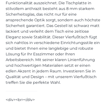
SCHLAFZIMMER
KÜCHEN PROSPEKTE
Funktionalität auszeichnet. Die Tischplatte in
Bar- & Barhockersysteme
Historie & Philosophie
stilvollem anthrazit besteht aus 8 mm starkem
ALLES ANZEIGEN
Lebensraum Küche
Beimöbel
360° Rundgang
KÜCHENTECHNIK
Sicherheitsglas, das nicht nur für eine
Prisma Journal
Einzelstühle & Stuhlsysteme
Kunden-Bewertungen
ansprechende Optik sorgt, sondern auch höchste
Dunstabzug im Kochfeld
ESSZIMMER
Einzeltische & Tischsysteme
Über uns
Sicherheit garantiert. Das Gestell ist schwarz matt
Bora - The end of normal
KÜCHENTECHNIK
ALLES ANZEIGEN
ALLES ANZEIGEN
lackiert und verleiht dem Tisch eine zeitlose
Neff - Mehr Raum für Kreativität
Eleganz sowie Stabilität. Dieser Vierfußtisch fügt
Neff - Mehr Raum für Kreativität
UNSER SERVICE
Siemens - Intelligente Lösungen für dein Zuhause
sich nahtlos in verschiedene Einrichtungsstile ein
KÜCHE
SOFA, COUCH & CO.
BORA - The end of normal
Aufmaß-Service
Liebherr - hat den Kühlschrank zwar nicht neu erfunden.
und bietet Ihnen eine langlebige und robuste
ALLE ANZEIGEN
2er Sofas & Funktionssofas
Aber fast.
Entsorgungs-Service
Lösung für Ihr Esszimmer oder Ihren
AKTIONEN
Systemgarnituren Leder
Naber - Für die perfekte Küche
Finanzkauf-Service
Arbeitsbereich. Mit seiner klaren Linienführung
Systemgarnituren Stoff
Quooker – Der Wasserhahn, der alles kann
Der neue MDS Prospekt
Montage-Service
und hochwertigen Materialien setzt er einen
edlen Akzent in jedem Raum. Investieren Sie in
Sessel & Hocker
Systemceram - Das Geheimnis langlebiger
25 Küchen zu Sonderkonditionen
Interior Design Service
Küchenspülen
Qualität und Design – mit unserem Vierfußtisch
ALLES ANZEIGEN
Newsletter-Anmeldung
treffen Sie die perfekte Wahl.
Villeroy & Boch - Design trifft auf Funktionalität
SERVICES IM ÜBERBLICK
SCHLAFZIMMER
PROSPEKTE
JOBS & KARRIERE
Kleiderschränke & Systeme
<div><br></div>
Lebensraum Küche
Polsterbetten & Boxspring
Auszubildende (m/w/d) - Kaufleute im Einzelhandel