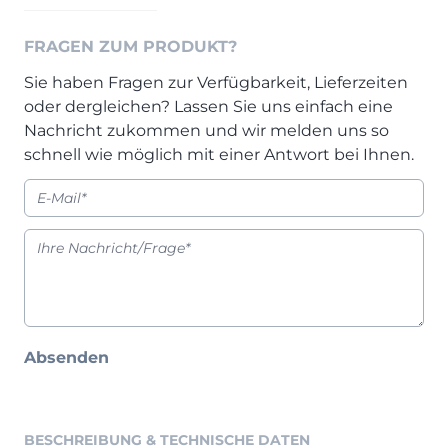
Prisma Journal
Einzelbetten & Futonbetten
Möbelverkäufer (m/w/d)
FRAGEN ZUM PRODUKT?
Folie & Lack
Marketing-Manager (m/w/d)
ALLES ANZEIGEN
Küchenfachberater (m/w/d)
Sie haben Fragen zur Verfügbarkeit, Lieferzeiten
oder dergleichen? Lassen Sie uns einfach eine
Schreiner/Monteur (m/w/d)
Nachricht zukommen und wir melden uns so
KLEINMÖBEL & DIELE
Kurzbewerbung senden
schnell wie möglich mit einer Antwort bei Ihnen.
Einzelmöbel & Schuhschränke
KONTAKT & FORMULARE
Dielenprogramme
Couchtische
Kontakt
Spiegel
Beratungstermin vereinbaren
ALLES ANZEIGEN
Auftragsstatus anfordern
Wunsch-Liefertermin
JUGENDZIMMER
Absenden
PROSPEKTE & KATALOGE
Henders & Hazel Katalog
BESCHREIBUNG & TECHNISCHE DATEN