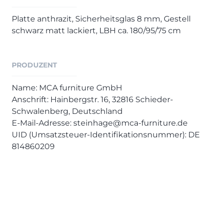
Henders & Hazel Prospekt
XOOON Lookbook
Platte anthrazit, Sicherheitsglas 8 mm, Gestell
schwarz matt lackiert, LBH ca. 180/95/75 cm
XOOON Prospekt
Casada - Wohnträume erfüllen
PRODUZENT
SALE
Name: MCA furniture GmbH
Wohnzimmer
Anschrift: Hainbergstr. 16, 32816 Schieder-
Schlafzimmer
Schwalenberg, Deutschland
Esszimmer
E-Mail-Adresse: steinhage@mca-furniture.de
UID (Umsatzsteuer-Identifikationsnummer): DE
814860209